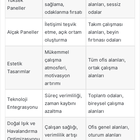
Yüksek
sağlama,
alanları, sessiz
Paneller
odaklanma fırsatı
odalar
İletişimi teşvik
Takım çalışması
Alçak Paneller
etme, açık ortam
alanları, beyin
oluşturma
fırtınası odaları
Mükemmel
çalışma
Tüm ofis alanları,
Estetik
atmosferi,
ortak çalışma
Tasarımlar
motivasyon
alanları
artırımı
Süreç verimliliği,
Toplantı odaları,
Teknoloji
zaman kaybını
bireysel çalışma
Entegrasyonu
azaltma
alanları
Doğal Işık ve
Çalışan sağlığı,
Ofis genel alanları,
Havalandırma
verimlilik artışı
oturum alanları
Optimizasyonu