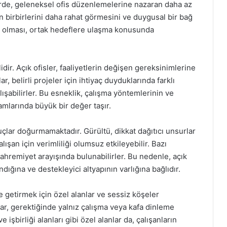
lerde, geleneksel ofis düzenlemelerine nazaran daha az
ın birbirlerini daha rahat görmesini ve duygusal bir bağ
ın olması, ortak hedeflere ulaşma konusunda
lidir. Açık ofisler, faaliyetlerin değişen gereksinimlerine
r, belirli projeler için ihtiyaç duyduklarında farklı
lışabilirler. Bu esneklik, çalışma yöntemlerinin ve
tamlarında büyük bir değer taşır.
çlar doğurmamaktadır. Gürültü, dikkat dağıtıcı unsurlar
alışan için verimliliği olumsuz etkileyebilir. Bazı
mahremiyet arayışında bulunabilirler. Bu nedenle, açık
ndığına ve destekleyici altyapının varlığına bağlıdır.
ale getirmek için özel alanlar ve sessiz köşeler
ar, gerektiğinde yalnız çalışma veya kafa dinleme
 işbirliği alanları gibi özel alanlar da, çalışanların