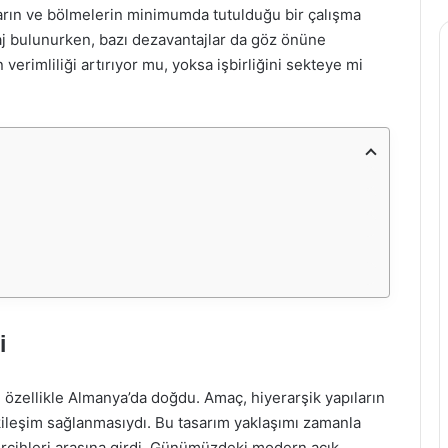
arların ve bölmelerin minimumda tutulduğu bir çalışma
taj bulunurken, bazı dezavantajlar da göz önüne
 verimliliği artırıyor mu, yoksa işbirliğini sekteye mi
i
nda, özellikle Almanya’da doğdu. Amaç, hiyerarşik yapıların
tkileşim sağlanmasıydı. Bu tasarım yaklaşımı zamanla
tercihleri arasına girdi. Günümüzdeki modern açık