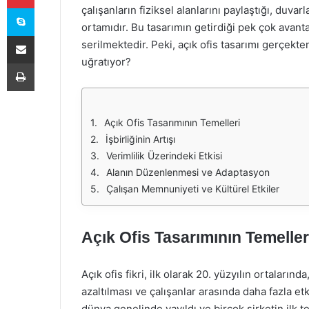
Skype
çalışanların fiziksel alanlarını paylaştığı, duv
ortamıdır. Bu tasarımın getirdiği pek çok avan
E-Posta ile paylaş
serilmektedir. Peki, açık ofis tasarımı gerçekten
uğratıyor?
Yazdır
Açık Ofis Tasarımının Temelleri
İşbirliğinin Artışı
Verimlilik Üzerindeki Etkisi
Alanın Düzenlenmesi ve Adaptasyon
Çalışan Memnuniyeti ve Kültürel Etkiler
Açık Ofis Tasarımının Temeller
Açık ofis fikri, ilk olarak 20. yüzyılın ortaları
azaltılması ve çalışanlar arasında daha fazla e
dünya genelinde yayıldı ve birçok şirketin ilk 