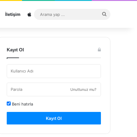
Sitemap
Arama
İletişim
yap
...
Kayıt Ol
Unuttunuz mu?
Beni hatırla
Kayıt Ol