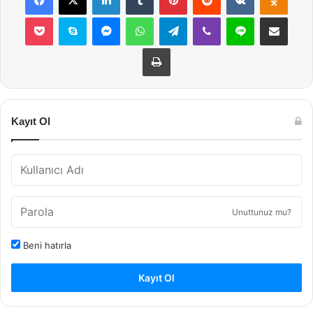
Pocket
Skype
Messenger
WhatsApp
Telegram
Viber
Line
E-Posta ile payla
Yazdır
Kayıt Ol
Unuttunuz mu?
Beni hatırla
Kayıt Ol