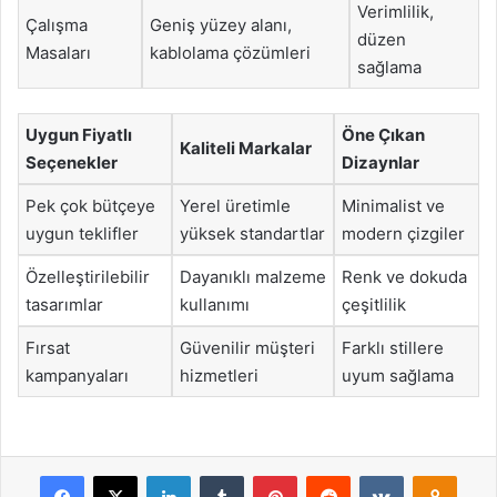
Verimlilik,
Çalışma
Geniş yüzey alanı,
düzen
Masaları
kablolama çözümleri
sağlama
Uygun Fiyatlı
Öne Çıkan
Kaliteli Markalar
Seçenekler
Dizaynlar
Pek çok bütçeye
Yerel üretimle
Minimalist ve
uygun teklifler
yüksek standartlar
modern çizgiler
Özelleştirilebilir
Dayanıklı malzeme
Renk ve dokuda
tasarımlar
kullanımı
çeşitlilik
Fırsat
Güvenilir müşteri
Farklı stillere
kampanyaları
hizmetleri
uyum sağlama
Facebook
X
LinkedIn
Tumblr
Pinterest
Reddit
VKontakte
Odnok