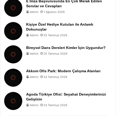
E İmza Başvurusunda En Çok Merak Edilen
Sorular ve Cevapları
Admin
1 Ağustos 2026
Kişiye Özel Hediye Kutuları ile Anlamlı
Dokunuşlar
Admin
25 Temmuz 2026
Bireysel Dans Dersleri Kimler İçin Uygundur?
Admin
25 Temmuz 2026
Akkom Ofis Park: Modern Çalışma Alanları
Admin
24 Temmuz 2026
Agoda Türkiye Ofisi: Seyahat Deneyimlerinizi
Geliştirin
Admin
23 Temmuz 2026