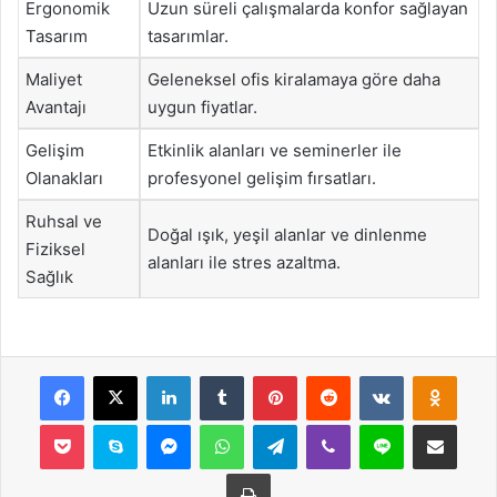
Ergonomik
Uzun süreli çalışmalarda konfor sağlayan
Tasarım
tasarımlar.
Maliyet
Geleneksel ofis kiralamaya göre daha
Avantajı
uygun fiyatlar.
Gelişim
Etkinlik alanları ve seminerler ile
Olanakları
profesyonel gelişim fırsatları.
Ruhsal ve
Doğal ışık, yeşil alanlar ve dinlenme
Fiziksel
alanları ile stres azaltma.
Sağlık
Facebook
X
LinkedIn
Tumblr
Pinterest
Reddit
VKontakte
Odnok
Pocket
Skype
Messenger
WhatsApp
Telegram
Viber
Line
E-Posta ile payla
Yazdır