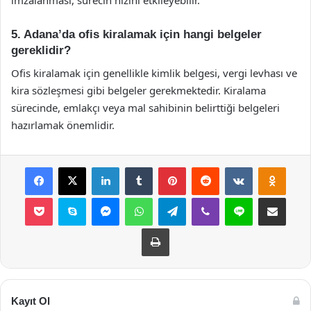
imzalanması, sürecin hızını etkileyebilir.
5. Adana’da ofis kiralamak için hangi belgeler
gereklidir?
Ofis kiralamak için genellikle kimlik belgesi, vergi levhası ve
kira sözleşmesi gibi belgeler gerekmektedir. Kiralama
sürecinde, emlakçı veya mal sahibinin belirttiği belgeleri
hazırlamak önemlidir.
Facebook
X
LinkedIn
Tumblr
Pinterest
Reddit
VKontakte
Odnok
Pocket
Skype
Messenger
WhatsApp
Telegram
Viber
Line
E-Posta ile payla
Yazdır
Kayıt Ol