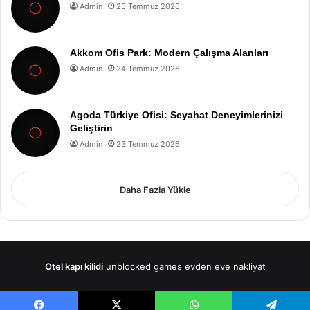
Admin
25 Temmuz 2026
Akkom Ofis Park: Modern Çalışma Alanları
Admin
24 Temmuz 2026
Agoda Türkiye Ofisi: Seyahat Deneyimlerinizi
Geliştirin
Admin
23 Temmuz 2026
Daha Fazla Yükle
Otel kapı kilidi
unblocked games
evden eve nakliyat