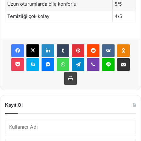
Uzun oturumlarda bile konforlu
5/5
Temizliği çok kolay
4/5
Facebook
X
LinkedIn
Tumblr
Pinterest
Reddit
VKontakte
Odnok
Pocket
Skype
Messenger
WhatsApp
Telegram
Viber
Line
E-Posta ile payla
Yazdır
Kayıt Ol