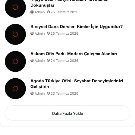
Dokunuşlar
Admin
25 Temmuz 2026
Bireysel Dans Dersleri Kimler İçin Uygundur?
Admin
25 Temmuz 2026
Akkom Ofis Park: Modern Çalışma Alanları
Admin
24 Temmuz 2026
Agoda Türkiye Ofisi: Seyahat Deneyimlerinizi
Geliştirin
Admin
23 Temmuz 2026
Daha Fazla Yükle