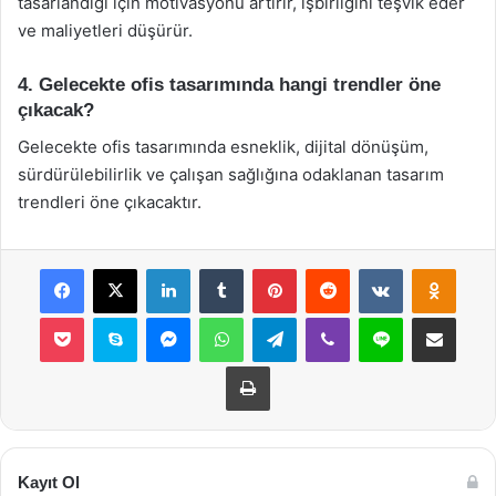
tasarlandığı için motivasyonu artırır, işbirliğini teşvik eder
ve maliyetleri düşürür.
4. Gelecekte ofis tasarımında hangi trendler öne
çıkacak?
Gelecekte ofis tasarımında esneklik, dijital dönüşüm,
sürdürülebilirlik ve çalışan sağlığına odaklanan tasarım
trendleri öne çıkacaktır.
Facebook
X
LinkedIn
Tumblr
Pinterest
Reddit
VKontakte
Odnok
Pocket
Skype
Messenger
WhatsApp
Telegram
Viber
Line
E-Posta ile payla
Yazdır
Kayıt Ol