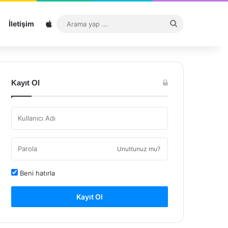
Sitemap
Arama
İletişim
yap
...
Kayıt Ol
Unuttunuz mu?
Beni hatırla
Kayıt Ol