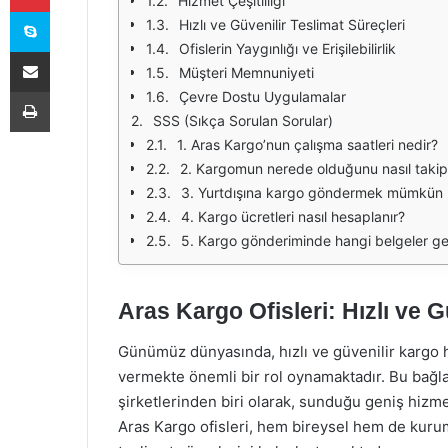
Hizmet Çeşitliliği
Skype
Hızlı ve Güvenilir Teslimat Süreçleri
Ofislerin Yaygınlığı ve Erişilebilirlik
E-Posta ile paylaş
Müşteri Memnuniyeti
Yazdır
Çevre Dostu Uygulamalar
SSS (Sıkça Sorulan Sorular)
1. Aras Kargo’nun çalışma saatleri nedir?
2. Kargomun nerede olduğunu nasıl takip
3. Yurtdışına kargo göndermek mümkün
4. Kargo ücretleri nasıl hesaplanır?
5. Kargo gönderiminde hangi belgeler ger
Aras Kargo Ofisleri: Hızlı ve G
Günümüz dünyasında, hızlı ve güvenilir kargo hi
vermekte önemli bir rol oynamaktadır. Bu bağl
şirketlerinden biri olarak, sunduğu geniş hizme
Aras Kargo ofisleri, hem bireysel hem de kurum