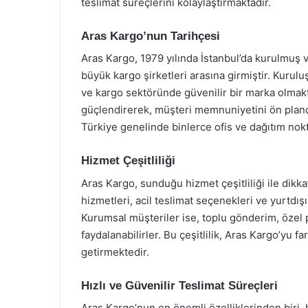
teslimat süreçlerini kolaylaştırmaktadır.
Aras Kargo’nun Tarihçesi
Aras Kargo, 1979 yılında İstanbul’da kurulmuş
büyük kargo şirketleri arasına girmiştir. Kurul
ve kargo sektöründe güvenilir bir marka olmaktır
güçlendirerek, müşteri memnuniyetini ön planda 
Türkiye genelinde binlerce ofis ve dağıtım nokt
Hizmet Çeşitliliği
Aras Kargo, sunduğu hizmet çeşitliliği ile dikk
hizmetleri, acil teslimat seçenekleri ve yurtdış
Kurumsal müşteriler ise, toplu gönderim, özel p
faydalanabilirler. Bu çeşitlilik, Aras Kargo’yu 
getirmektedir.
Hızlı ve Güvenilir Teslimat Süreçleri
Aras Kargo’nun en önemli özelliklerinden biri, hı