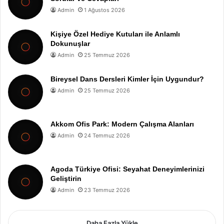
Admin
1 Ağustos 2026
Kişiye Özel Hediye Kutuları ile Anlamlı
Dokunuşlar
Admin
25 Temmuz 2026
Bireysel Dans Dersleri Kimler İçin Uygundur?
Admin
25 Temmuz 2026
Akkom Ofis Park: Modern Çalışma Alanları
Admin
24 Temmuz 2026
Agoda Türkiye Ofisi: Seyahat Deneyimlerinizi
Geliştirin
Admin
23 Temmuz 2026
Daha Fazla Yükle