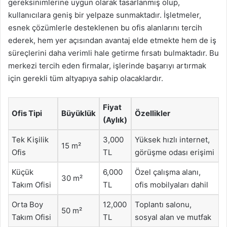
gereksinimlerine uygun olarak tasarlanmış olup,
kullanıcılara geniş bir yelpaze sunmaktadır. İşletmeler,
esnek çözümlerle desteklenen bu ofis alanlarını tercih
ederek, hem yer açısından avantaj elde etmekte hem de iş
süreçlerini daha verimli hale getirme fırsatı bulmaktadır. Bu
merkezi tercih eden firmalar, işlerinde başarıyı artırmak
için gerekli tüm altyapıya sahip olacaklardır.
Fiyat
Ofis Tipi
Büyüklük
Özellikler
(Aylık)
Tek Kişilik
3,000
Yüksek hızlı internet,
15 m²
Ofis
TL
görüşme odası erişimi
Küçük
6,000
Özel çalışma alanı,
30 m²
Takım Ofisi
TL
ofis mobilyaları dahil
Orta Boy
12,000
Toplantı salonu,
50 m²
Takım Ofisi
TL
sosyal alan ve mutfak