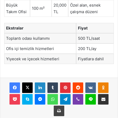
Büyük
20,000
Özel alan, esnek
100 m²
Takım Ofisi
TL
çalışma düzeni
Ekstralar
Fiyat
Toplantı odası kullanımı
500 TL/saat
Ofis içi temizlik hizmetleri
200 TL/ay
Yiyecek ve içecek hizmetleri
Fiyatlara dahil
Facebook
X
LinkedIn
Tumblr
Pinterest
Reddit
VKontakte
Odnok
Pocket
Skype
Messenger
WhatsApp
Telegram
Viber
Line
E-Posta ile payla
Yazdır