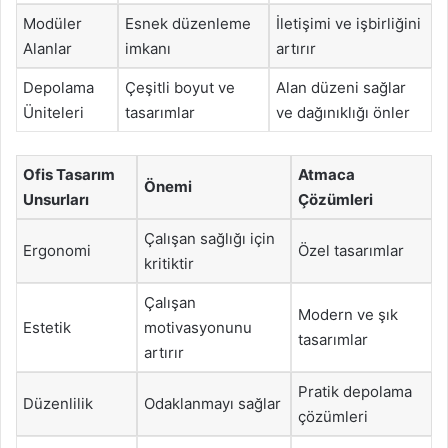
Modüler
Esnek düzenleme
İletişimi ve işbirliğini
Alanlar
imkanı
artırır
Depolama
Çeşitli boyut ve
Alan düzeni sağlar
Üniteleri
tasarımlar
ve dağınıklığı önler
Ofis Tasarım
Atmaca
Önemi
Unsurları
Çözümleri
Çalışan sağlığı için
Ergonomi
Özel tasarımlar
kritiktir
Çalışan
Modern ve şık
Estetik
motivasyonunu
tasarımlar
artırır
Pratik depolama
Düzenlilik
Odaklanmayı sağlar
çözümleri