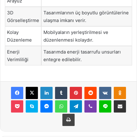
Arayüz
3D
Tasarımlarının üç boyutlu görüntülerine
Görselleştirme
ulaşma imkanı verir.
Kolay
Mobilyaların yerleştirilmesi ve
Düzenleme
düzenlenmesi kolaydır.
Enerji
Tasarımda enerji tasarrufu unsurları
Verimliliği
entegre edilebilir.
Facebook
X
LinkedIn
Tumblr
Pinterest
Reddit
VKontakte
Odnok
Pocket
Skype
Messenger
WhatsApp
Telegram
Viber
Line
E-Posta ile payla
Yazdır