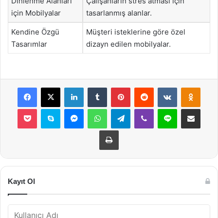
Dinlenme Alanları
Çalışanların stres atması için
için Mobilyalar
tasarlanmış alanlar.
Kendine Özgü
Müşteri isteklerine göre özel
Tasarımlar
dizayn edilen mobilyalar.
Facebook
X
LinkedIn
Tumblr
Pinterest
Reddit
VKontakte
Odnok
Pocket
Skype
Messenger
WhatsApp
Telegram
Viber
Line
E-Posta ile payla
Yazdır
Kayıt Ol