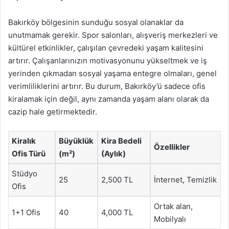
Bakırköy bölgesinin sunduğu sosyal olanaklar da
unutmamak gerekir. Spor salonları, alışveriş merkezleri ve
kültürel etkinlikler, çalışılan çevredeki yaşam kalitesini
artırır. Çalışanlarınızın motivasyonunu yükseltmek ve iş
yerinden çıkmadan sosyal yaşama entegre olmaları, genel
verimliliklerini artırır. Bu durum, Bakırköy’ü sadece ofis
kiralamak için değil, aynı zamanda yaşam alanı olarak da
cazip hale getirmektedir.
Kiralık
Büyüklük
Kira Bedeli
Özellikler
Ofis Türü
(m²)
(Aylık)
Stüdyo
25
2,500 TL
İnternet, Temizlik
Ofis
Ortak alan,
1+1 Ofis
40
4,000 TL
Mobilyalı