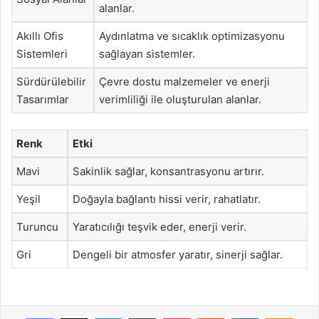
alanlar.
Akıllı Ofis
Aydınlatma ve sıcaklık optimizasyonu
Sistemleri
sağlayan sistemler.
Sürdürülebilir
Çevre dostu malzemeler ve enerji
Tasarımlar
verimliliği ile oluşturulan alanlar.
Renk
Etki
Mavi
Sakinlik sağlar, konsantrasyonu artırır.
Yeşil
Doğayla bağlantı hissi verir, rahatlatır.
Turuncu
Yaratıcılığı teşvik eder, enerji verir.
Gri
Dengeli bir atmosfer yaratır, sinerji sağlar.
Facebook
X
LinkedIn
Tumblr
Pinterest
Reddit
VKontakte
Odnok