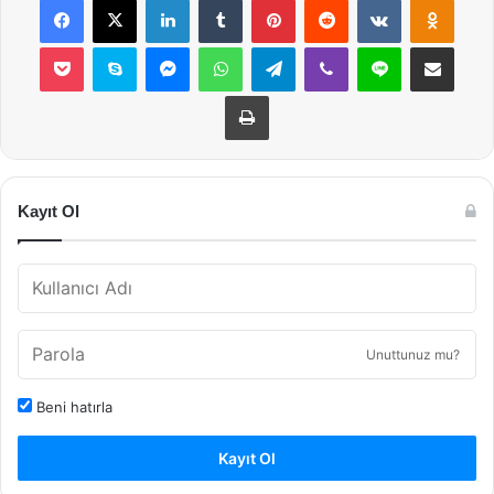
Pocket
Skype
Messenger
WhatsApp
Telegram
Viber
Line
E-Posta ile payla
Yazdır
Kayıt Ol
Unuttunuz mu?
Beni hatırla
Kayıt Ol