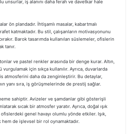
 Bu unsurlar, iş alanını daha ferah ve davetkar hale
alar ön plandadır. İhtişamlı masalar, kabartmalı
arafet katmaktadır. Bu stil, çalışanların motivasyonunu
 bırakır. Barok tasarımda kullanılan süslemeler, ofislerin
k tanır.
onlar ve pastel renkler arasında bir denge kurar. Altın,
 vurgulamak için sıkça kullanılır. Ayrıca, duvarlarda
is atmosferini daha da zenginleştirir. Bu detaylar,
nın yanı sıra, iş görüşmelerinde de prestij sağlar.
eme sahiptir. Avizeler ve şamdanlar gibi gösterişli
atarak sıcak bir atmosfer yaratır. Ayrıca, doğal ışık
fislerdeki genel havayı olumlu yönde etkiler. Işık,
k hem de işlevsel bir rol oynamaktadır.