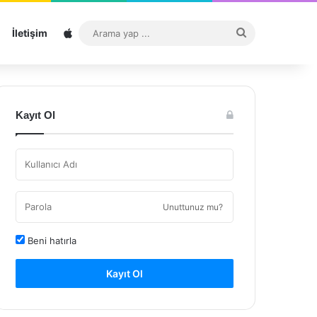
Sitemap
Arama
İletişim
yap
...
Kayıt Ol
Unuttunuz mu?
Beni hatırla
Kayıt Ol