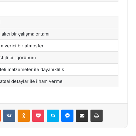
i
 alıcı bir çalışma ortamı
am verici bir atmosfer
stijli bir görünüm
teli malzemeler ile dayanıklılık
atsal detaylar ile ilham verme
st
Reddit
VKontakte
Odnoklassniki
Pocket
Skype
Messenger
E-Posta ile paylaş
Yazdır