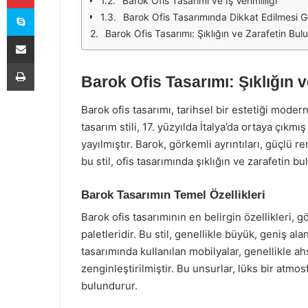
Barok Ofis Tasarımı ve İş Verimliliği
Skype
Barok Ofis Tasarımında Dikkat Edilmesi G
Barok Ofis Tasarımı: Şıklığın ve Zarafetin Bu
E-Posta ile paylaş
Yazdır
Barok Ofis Tasarımı: Şıklığın 
Barok ofis tasarımı, tarihsel bir estetiği mode
tasarım stili, 17. yüzyılda İtalya’da ortaya çıkmı
yayılmıştır. Barok, görkemli ayrıntıları, güçlü 
bu stil, ofis tasarımında şıklığın ve zarafetin 
Barok Tasarımın Temel Özellikleri
Barok ofis tasarımının en belirgin özellikleri, g
paletleridir. Bu stil, genellikle büyük, geniş alan
tasarımında kullanılan mobilyalar, genellikle a
zenginleştirilmiştir. Bu unsurlar, lüks bir atm
bulundurur.