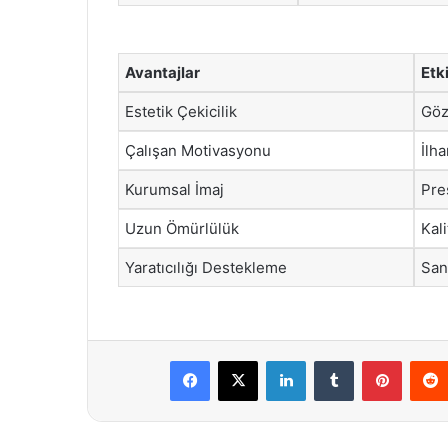
Avantajlar
Etk
Estetik Çekicilik
Göz
Çalışan Motivasyonu
İlh
Kurumsal İmaj
Pre
Uzun Ömürlülük
Kali
Yaratıcılığı Destekleme
San
Facebook
X
LinkedIn
Tumblr
Pintere