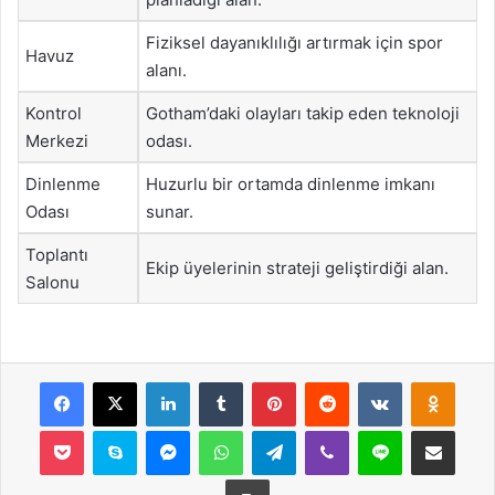
Fiziksel dayanıklılığı artırmak için spor
Havuz
alanı.
Kontrol
Gotham’daki olayları takip eden teknoloji
Merkezi
odası.
Dinlenme
Huzurlu bir ortamda dinlenme imkanı
Odası
sunar.
Toplantı
Ekip üyelerinin strateji geliştirdiği alan.
Salonu
Facebook
X
LinkedIn
Tumblr
Pinterest
Reddit
VKontakte
Odnok
Pocket
Skype
Messenger
WhatsApp
Telegram
Viber
Line
E-Posta ile payla
Yazdır