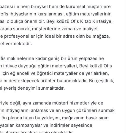
lpazesi ile hem bireysel hem de kurumsal müşterilere
fis ihtiyaçlarının karşılanması, eğitim materyallerinin
sı oldukça önemlidir. Beylikdüzü Ofis Kitap Kırtasiye,
bir arada sunarak, müşterilerine zaman ve maliyet
 profesyoneller için ideal bir adres olan bu mağaza,
et vermektedir.
fis makinelerine kadar geniş bir ürün yelpazesine
in ihtiyaç duyduğu eğitim materyalleri, Beylikdüzü Ofis
 için eğlenceli ve öğretici materyaller de yer alırken,
rını destekleyecek ürünler bulunmaktadır. Bu çeşitlilik,
 alışveriş deneyimi sunmaktadır.
riyle değil, aynı zamanda müşteri hizmetleriyle de
in ihtiyaçlarını anlamak ve en uygun çözümleri sunmak
i ön planda tutan bu yaklaşım, mağazanın başarısının
ak yapılan kampanyalar ve indirimler sayesinde
la ulaşma fırsatına sahip olmaktadır.