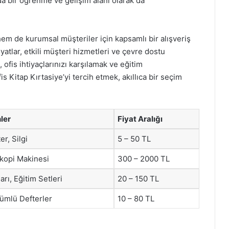
da bir öğrenme ve gelişim alanı olarak da
hem de kurumsal müşteriler için kapsamlı bir alışveriş
yatlar, etkili müşteri hizmetleri ve çevre dostu
 ofis ihtiyaçlarınızı karşılamak ve eğitim
s Kitap Kırtasiye’yi tercih etmek, akıllıca bir seçim
ler
Fiyat Aralığı
r, Silgi
5 – 50 TL
okopi Makinesi
300 – 2000 TL
arı, Eğitim Setleri
20 – 150 TL
ümlü Defterler
10 – 80 TL