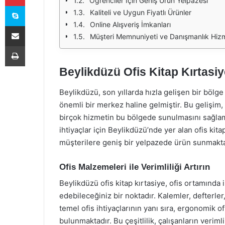
Öğrenciler İçin Geniş Ürün Yelpazesi
Skype
Kaliteli ve Uygun Fiyatlı Ürünler
Online Alışveriş İmkanları
E-Posta ile paylaş
Müşteri Memnuniyeti ve Danışmanlık Hizm
Yazdır
Beylikdüzü Ofis Kitap Kırtasiy
Beylikdüzü, son yıllarda hızla gelişen bir bölg
önemli bir merkez haline gelmiştir. Bu gelişim, 
birçok hizmetin bu bölgede sunulmasını sağlamış
ihtiyaçlar için Beylikdüzü’nde yer alan ofis ki
müşterilere geniş bir yelpazede ürün sunmakta
Ofis Malzemeleri ile Verimliliği Artırın
Beylikdüzü ofis kitap kırtasiye, ofis ortamında
edebileceğiniz bir noktadır. Kalemler, defterler
temel ofis ihtiyaçlarının yanı sıra, ergonomik o
bulunmaktadır. Bu çeşitlilik, çalışanların veriml