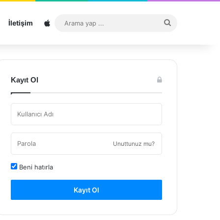
Sitemap
Arama
İletişim
yap
...
Kayıt Ol
Unuttunuz mu?
Beni hatırla
Kayıt Ol