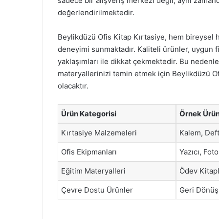
sadece bir alışveriş merkezi değil, aynı zaman
değerlendirilmektedir.
Beylikdüzü Ofis Kitap Kırtasiye, hem bireysel 
deneyimi sunmaktadır. Kaliteli ürünler, uygun fi
yaklaşımları ile dikkat çekmektedir. Bu nedenle,
materyallerinizi temin etmek için Beylikdüzü Ofi
olacaktır.
Ürün Kategorisi
Örnek Ürün
Kırtasiye Malzemeleri
Kalem, Defte
Ofis Ekipmanları
Yazıcı, Fot
Eğitim Materyalleri
Ödev Kitapl
Çevre Dostu Ürünler
Geri Dönüş