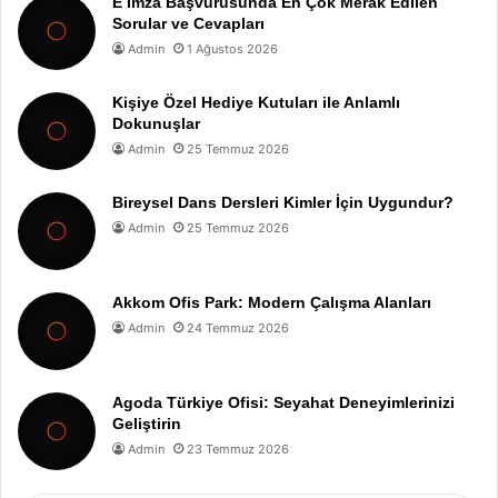
E İmza Başvurusunda En Çok Merak Edilen
Sorular ve Cevapları
Admin
1 Ağustos 2026
Kişiye Özel Hediye Kutuları ile Anlamlı
Dokunuşlar
Admin
25 Temmuz 2026
Bireysel Dans Dersleri Kimler İçin Uygundur?
Admin
25 Temmuz 2026
Akkom Ofis Park: Modern Çalışma Alanları
Admin
24 Temmuz 2026
Agoda Türkiye Ofisi: Seyahat Deneyimlerinizi
Geliştirin
Admin
23 Temmuz 2026