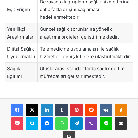
Dezavantajlı grupların sağlık hizmetlerine
Eşit Erişim
daha fazla erişim sağlaması
hedeflenmektedir.
Yenilikçi
Güncel sağlık sorunlarına yönelik
Araştırmalar
araştırma projeleri geliştirilmektedir.
Dijital Sağlık
Telemedicine uygulamaları ile sağlık
Uygulamaları
hizmetleri geniş kitlelere ulaştırılmaktadır.
Sağlık
Uluslararası standartlarda sağlık eğitimi
Eğitimi
müfredatları geliştirilmektedir.
Facebook
X
LinkedIn
Tumblr
Pinterest
Reddit
VKontakte
Odnok
Pocket
Skype
Messenger
WhatsApp
Telegram
Viber
Line
E-Posta ile payla
Yazdır