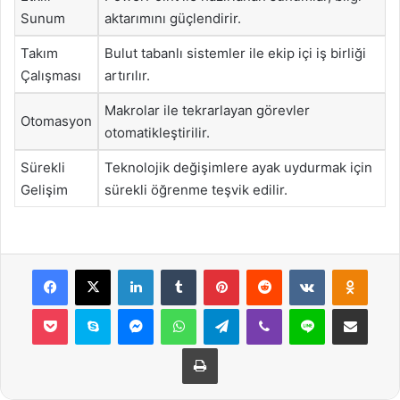
Sunum
aktarımını güçlendirir.
Takım
Bulut tabanlı sistemler ile ekip içi iş birliği
Çalışması
artırılır.
Makrolar ile tekrarlayan görevler
Otomasyon
otomatikleştirilir.
Sürekli
Teknolojik değişimlere ayak uydurmak için
Gelişim
sürekli öğrenme teşvik edilir.
Facebook
X
LinkedIn
Tumblr
Pinterest
Reddit
VKontakte
Odnok
Pocket
Skype
Messenger
WhatsApp
Telegram
Viber
Line
E-Posta ile payla
Yazdır