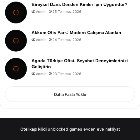
Bireysel Dans Dersleri Kimler İçin Uygundur?
Admin
25 Temmuz 2026
Akkom Ofis Park: Modern Çalışma Alanları
Admin
24 Temmuz 2026
Agoda Türkiye Ofisi: Seyahat Deneyimlerinizi
Geliştirin
Admin
23 Temmuz 2026
Daha Fazla Yükle
Otel kapı kilidi
unblocked games
evden eve nakliyat