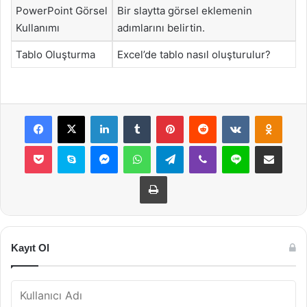
PowerPoint Görsel
Bir slaytta görsel eklemenin
Kullanımı
adımlarını belirtin.
Tablo Oluşturma
Excel’de tablo nasıl oluşturulur?
Facebook
X
LinkedIn
Tumblr
Pinterest
Reddit
VKontakte
Odnok
Pocket
Skype
Messenger
WhatsApp
Telegram
Viber
Line
E-Posta ile payla
Yazdır
Kayıt Ol