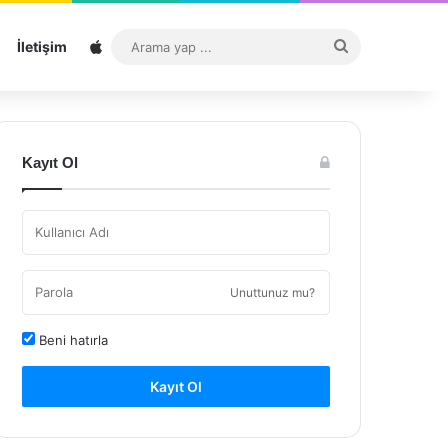
Sitemap
Arama
İletişim
yap
...
Kayıt Ol
Unuttunuz mu?
Beni hatırla
Kayıt Ol