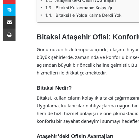
Ataşehir’deki Ofisin Avantajları
Skype
Bitaksi Kullanmanın Kolaylığı
Bitaksi İle Yolda Kalma Derdi Yok
E-Posta ile paylaş
Yazdır
Bitaksi Ataşehir Ofisi: Konforl
Günümüzün hızlı temposu içinde, ulaşım ihtiya
büyük şehirlerde, zamanında ve konforlu bir şe
açısından büyük bir öncelik haline gelmiştir. B
hizmetleri ile dikkat çekmektedir.
Bitaksi Nedir?
Bitaksi, kullanıcıların kolaylıkla taksi çağırmas
Uygulama, kullanıcıların ihtiyaçlarına uygun bir
hem de hızlı hizmet anlayışı ile öne çıkmaktadır
konforlu bir seyahat deneyimi sunmayı hedefle
Ataşehir’deki Ofisin Avantajları