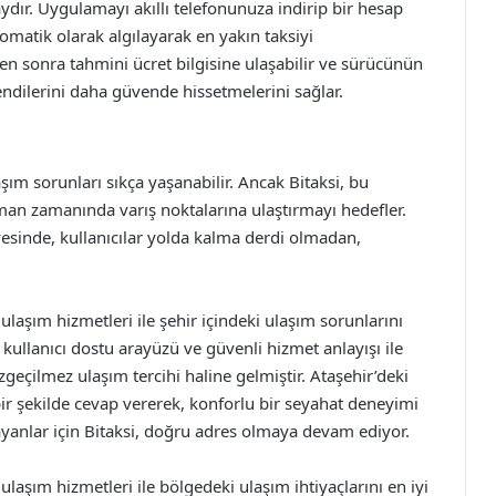
dır. Uygulamayı akıllı telefonunuza indirip bir hesap
atik olarak algılayarak en yakın taksiyi
ikten sonra tahmini ücret bilgisine ulaşabilir ve sürücünün
 kendilerini daha güvende hissetmelerini sağlar.
şım sorunları sıkça yaşanabilir. Ancak Bitaksi, bu
aman zamanında varış noktalarına ulaştırmayı hedefler.
sinde, kullanıcılar yolda kalma derdi olmadan,
 ulaşım hizmetleri ile şehir içindeki ulaşım sorunlarını
kullanıcı dostu arayüzü ve güvenli hizmet anlayışı ile
geçilmez ulaşım tercihi haline gelmiştir. Ataşehir’deki
ili bir şekilde cevap vererek, konforlu bir seyahat deneyimi
anlar için Bitaksi, doğru adres olmaya devam ediyor.
ulaşım hizmetleri ile bölgedeki ulaşım ihtiyaçlarını en iyi