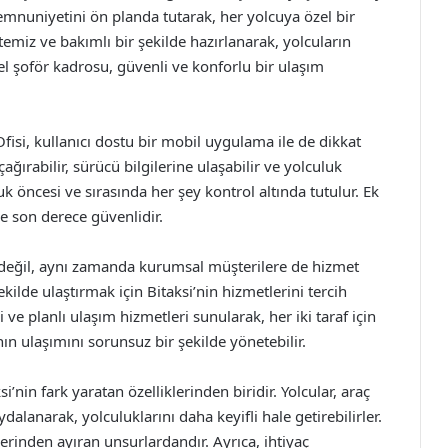
mnuniyetini ön planda tutarak, her yolcuya özel bir
emiz ve bakımlı bir şekilde hazırlanarak, yolcuların
el şoför kadrosu, güvenli ve konforlu bir ulaşım
Ofisi, kullanıcı dostu bir mobil uygulama ile de dikkat
ırabilir, sürücü bilgilerine ulaşabilir ve yolculuk
uk öncesi ve sırasında her şey kontrol altında tutulur. Ek
 son derece güvenlidir.
ra değil, aynı zamanda kurumsal müşterilere de hizmet
ekilde ulaştırmak için Bitaksi’nin hizmetlerini tercih
ve planlı ulaşım hizmetleri sunularak, her iki taraf için
ının ulaşımını sorunsuz bir şekilde yönetebilir.
’nin fark yaratan özelliklerinden biridir. Yolcular, araç
ydalanarak, yolculuklarını daha keyifli hale getirebilirler.
flerinden ayıran unsurlardandır. Ayrıca, ihtiyaç