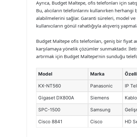
Ayrıca, Budget Maltepe, ofis telefonları için sat
Bu, alıcıların telefonlarını kullanırken herhang
alabilmelerini sağlar. Garanti süreleri, model 
kullanıcıların gönül rahatlığıyla alışveriş yapma
Budget Maltepe ofis telefonları, geniş bir fiyat ara
karşılamaya yönelik çözümler sunmaktadır. İletişi
artırmak için Budget Maltepe’nin sunduğu telefo
Model
Marka
Özell
KX-NT560
Panasonic
IP Te
Gigaset DX800A
Siemens
Kablo
SPC-1500
Samsung
Geliş
Cisco 8841
Cisco
HD Se