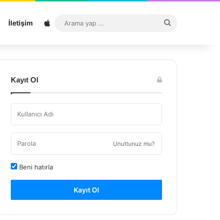
Sitemap
Arama
İletişim
yap
...
Kayıt Ol
Unuttunuz mu?
Beni hatırla
Kayıt Ol