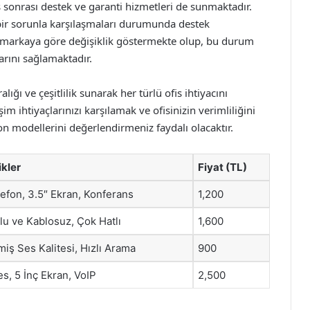
ış sonrası destek ve garanti hizmetleri de sunmaktadır.
i bir sorunla karşılaşmaları durumunda destek
ve markaya göre değişiklik göstermekte olup, bu durum
larını sağlamaktadır.
lığı ve çeşitlilik sunarak her türlü ofis ihtiyacını
m ihtiyaçlarınızı karşılamak ve ofisinizin verimliliğini
n modellerini değerlendirmeniz faydalı olacaktır.
ikler
Fiyat (TL)
lefon, 3.5″ Ekran, Konferans
1,200
lu ve Kablosuz, Çok Hatlı
1,600
miş Ses Kalitesi, Hızlı Arama
900
s, 5 İnç Ekran, VoIP
2,500