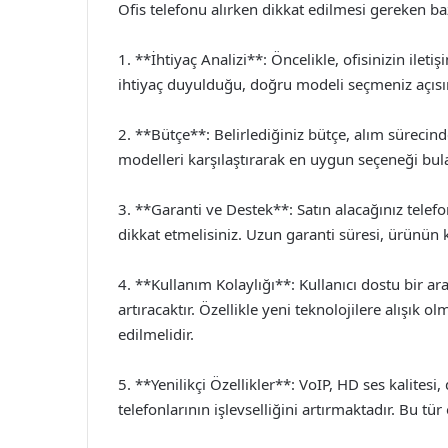
Ofis telefonu alırken dikkat edilmesi gereken b
1. **İhtiyaç Analizi**: Öncelikle, ofisinizin ileti
ihtiyaç duyulduğu, doğru modeli seçmeniz açısın
2. **Bütçe**: Belirlediğiniz bütçe, alım sürecinde
modelleri karşılaştırarak en uygun seçeneği bulab
3. **Garanti ve Destek**: Satın alacağınız telef
dikkat etmelisiniz. Uzun garanti süresi, ürünün k
4. **Kullanım Kolaylığı**: Kullanıcı dostu bir ara
artıracaktır. Özellikle yeni teknolojilere alışık o
edilmelidir.
5. **Yenilikçi Özellikler**: VoIP, HD ses kalitesi,
telefonlarının işlevselliğini artırmaktadır. Bu tür