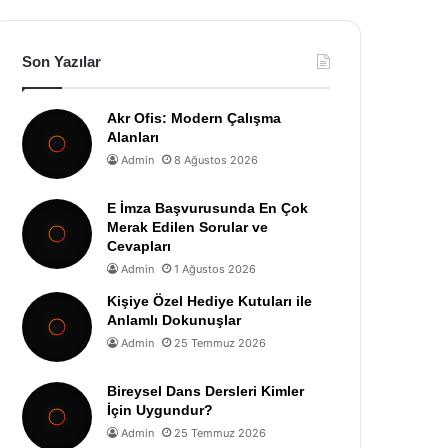
Son Yazılar
Akr Ofis: Modern Çalışma
Alanları
Admin
8 Ağustos 2026
E İmza Başvurusunda En Çok
Merak Edilen Sorular ve
Cevapları
Admin
1 Ağustos 2026
Kişiye Özel Hediye Kutuları ile
Anlamlı Dokunuşlar
Admin
25 Temmuz 2026
Bireysel Dans Dersleri Kimler
İçin Uygundur?
Admin
25 Temmuz 2026