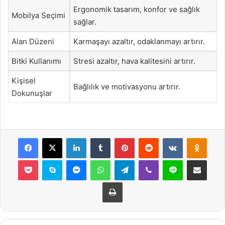
Ergonomik tasarım, konfor ve sağlık
Mobilya Seçimi
sağlar.
Alan Düzeni
Karmaşayı azaltır, odaklanmayı artırır.
Bitki Kullanımı
Stresi azaltır, hava kalitesini artırır.
Kişisel
Bağlılık ve motivasyonu artırır.
Dokunuşlar
Facebook
X
LinkedIn
Tumblr
Pinterest
Reddit
VKontakte
Odnok
Pocket
Skype
Messenger
WhatsApp
Telegram
Viber
Line
E-Posta ile payla
Yazdır