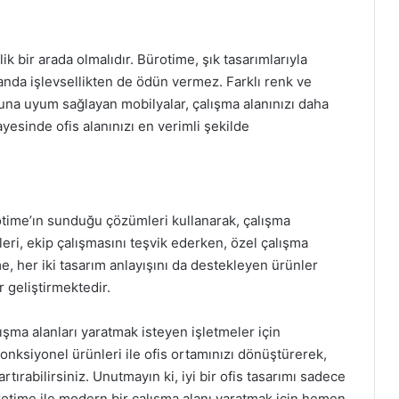
k bir arada olmalıdır. Bürotime, şık tasarımlarıyla
amanda işlevsellikten de ödün vermez. Farklı renk ve
una uyum sağlayan mobilyalar, çalışma alanınızı daha
ayesinde ofis alanınızı en verimli şekilde
otime’ın sunduğu çözümleri kullanarak, çalışma
nleri, ekip çalışmasını teşvik ederken, özel çalışma
me, her iki tasarım anlayışını da destekleyen ürünler
r geliştirmektedir.
şma alanları yaratmak isteyen işletmeler için
onksiyonel ürünleri ile ofis ortamınızı dönüştürerek,
rtırabilirsiniz. Unutmayın ki, iyi bir ofis tasarımı sadece
Bürotime ile modern bir çalışma alanı yaratmak için hemen