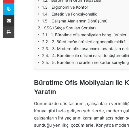
Bürotime'ın Ürün Yelpazesi
Skype
Ergonomi ve Konfor
Estetik ve Fonksiyonellik
E-Posta ile paylaş
Çalışma Alanlarının Dönüşümü
Yazdır
SSS (Sıkça Sorulan Sorular)
1. Bürotime ofis mobilyaları hangi ürünleri
2. Bürotime'ın ürünleri ergonomik midir?
3. Modern ofis tasarımının avantajları nel
4. Bürotime ile ofisimi nasıl dönüştürebili
5. Bürotime’ın ürünleri ne kadar süreyle
Bürotime Ofis Mobilyaları ile
Yaratın
Günümüzde ofis tasarımı, çalışanların verimlili
Konya gibi hızla gelişen şehirlerde, modern ça
çalışanların ihtiyaçlarını karşılamak açısından 
sunduğu yenilikçi çözümlerle, Konya’da modern 