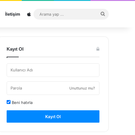
Sitemap
Arama
İletişim
yap
...
Kayıt Ol
Unuttunuz mu?
Beni hatırla
Kayıt Ol