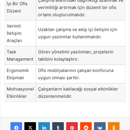
Çalışma alanındaki dağınıklığı azaltmak ve
İyi Bir Ofis
verimliliği artırmak için düzenli bir ofis
Düzeni
ortamı oluşturulmalıdır.
Verimli
Uzaktan çalışma ve ekip içi iletişim için
İletişim
uygun yazılımlar kullanılmalıdır.
Araçları
Task
Görev yönetimi yazılımları, projelerin
Management
takibini kolaylaştırır.
Ergonomik
Ofis mobilyalarının çalışan konforuna
Ekipman
uygun olması şarttır.
Motivasyonel
Çalışanların katılacağı sosyal etkinlikler
Etkinlikler
düzenlenmelidir.
Facebook
X
LinkedIn
Tumblr
Pinterest
Reddit
VKontakte
Odnok