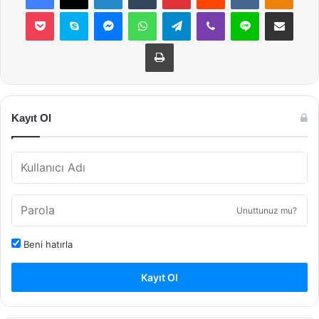
Pocket
Skype
Messenger
WhatsApp
Telegram
Viber
Line
E-Posta ile payla
Yazdır
Kayıt Ol
Unuttunuz mu?
Beni hatırla
Kayıt Ol