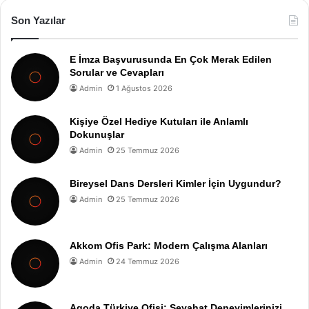
Son Yazılar
E İmza Başvurusunda En Çok Merak Edilen
Sorular ve Cevapları
Admin
1 Ağustos 2026
Kişiye Özel Hediye Kutuları ile Anlamlı
Dokunuşlar
Admin
25 Temmuz 2026
Bireysel Dans Dersleri Kimler İçin Uygundur?
Admin
25 Temmuz 2026
Akkom Ofis Park: Modern Çalışma Alanları
Admin
24 Temmuz 2026
Agoda Türkiye Ofisi: Seyahat Deneyimlerinizi