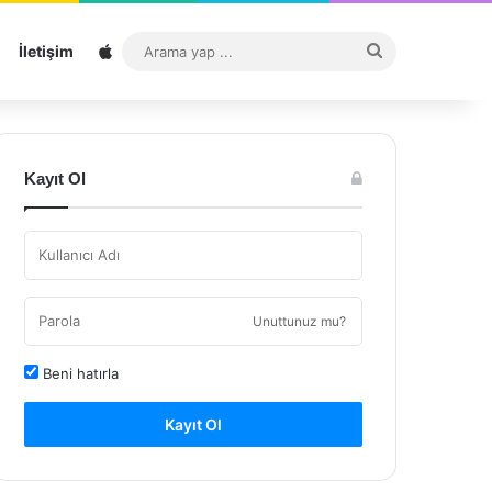
Sitemap
Arama
İletişim
yap
...
Kayıt Ol
Unuttunuz mu?
Beni hatırla
Kayıt Ol