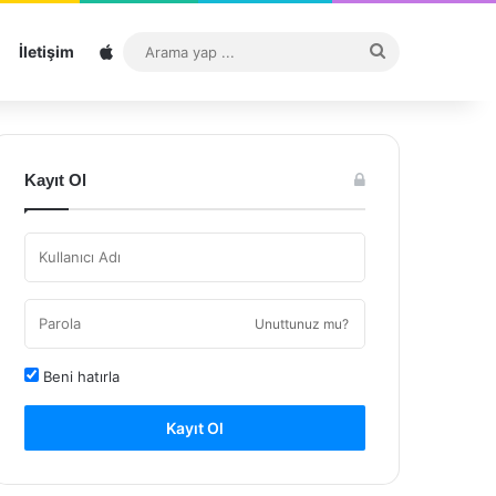
Sitemap
Arama
İletişim
yap
...
Kayıt Ol
Unuttunuz mu?
Beni hatırla
Kayıt Ol