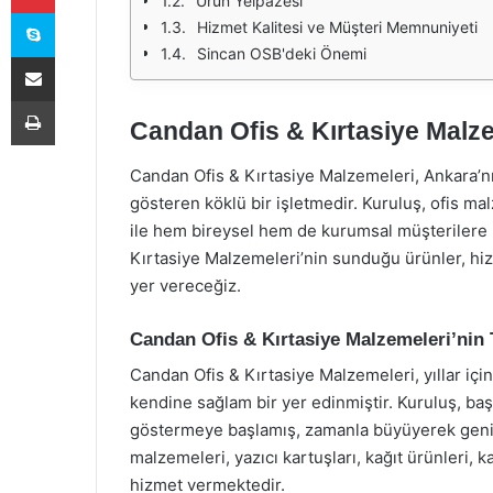
Ürün Yelpazesi
Skype
Hizmet Kalitesi ve Müşteri Memnuniyeti
Sincan OSB'deki Önemi
E-Posta ile paylaş
Yazdır
Candan Ofis & Kırtasiye Malz
Candan Ofis & Kırtasiye Malzemeleri, Ankara’n
gösteren köklü bir işletmedir. Kuruluş, ofis mal
ile hem bireysel hem de kurumsal müşterilere
Kırtasiye Malzemeleri’nin sunduğu ürünler, hiz
yer vereceğiz.
Candan Ofis & Kırtasiye Malzemeleri’nin 
Candan Ofis & Kırtasiye Malzemeleri, yıllar için
kendine sağlam bir yer edinmiştir. Kuruluş, başl
göstermeye başlamış, zamanla büyüyerek geniş
malzemeleri, yazıcı kartuşları, kağıt ürünleri, k
hizmet vermektedir.