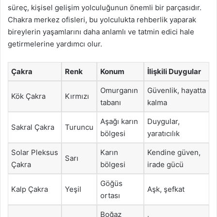
süreç, kişisel gelişim yolculuğunun önemli bir parçasıdır.
Chakra merkez ofisleri, bu yolculukta rehberlik yaparak
bireylerin yaşamlarını daha anlamlı ve tatmin edici hale
getirmelerine yardımcı olur.
Çakra
Renk
Konum
İlişkili Duygular
Omurganın
Güvenlik, hayatta
Kök Çakra
Kırmızı
tabanı
kalma
Aşağı karın
Duygular,
Sakral Çakra
Turuncu
bölgesi
yaratıcılık
Solar Pleksus
Karın
Kendine güven,
Sarı
Çakra
bölgesi
irade gücü
Göğüs
Kalp Çakra
Yeşil
Aşk, şefkat
ortası
Boğaz