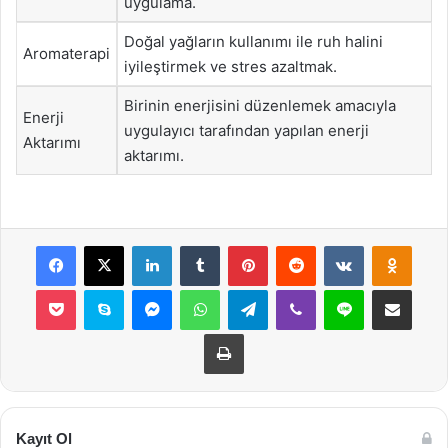
uygulama.
Doğal yağların kullanımı ile ruh halini
Aromaterapi
iyileştirmek ve stres azaltmak.
Birinin enerjisini düzenlemek amacıyla
Enerji
uygulayıcı tarafından yapılan enerji
Aktarımı
aktarımı.
Facebook
X
LinkedIn
Tumblr
Pinterest
Reddit
VKontakte
Odnok
Pocket
Skype
Messenger
WhatsApp
Telegram
Viber
Line
E-Posta ile payla
Yazdır
Kayıt Ol