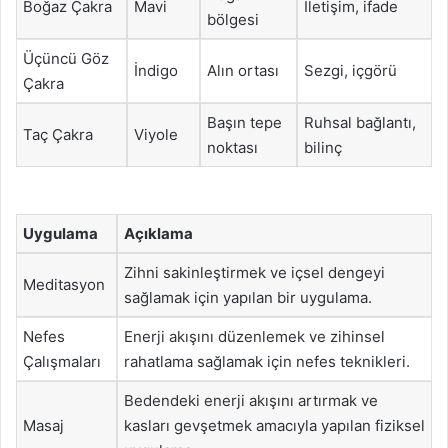
Boğaz Çakra
Mavi
İletişim, ifade
bölgesi
Üçüncü Göz
İndigo
Alın ortası
Sezgi, içgörü
Çakra
Başın tepe
Ruhsal bağlantı,
Taç Çakra
Viyole
noktası
bilinç
Uygulama
Açıklama
Zihni sakinleştirmek ve içsel dengeyi
Meditasyon
sağlamak için yapılan bir uygulama.
Nefes
Enerji akışını düzenlemek ve zihinsel
Çalışmaları
rahatlama sağlamak için nefes teknikleri.
Bedendeki enerji akışını artırmak ve
Masaj
kasları gevşetmek amacıyla yapılan fiziksel