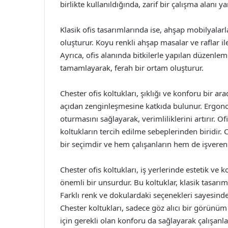
birlikte kullanıldığında, zarif bir çalışma alanı yar
Klasik ofis tasarımlarında ise, ahşap mobilyalarla
oluşturur. Koyu renkli ahşap masalar ve raflar il
Ayrıca, ofis alanında bitkilerle yapılan düzenle
tamamlayarak, ferah bir ortam oluşturur.
Chester ofis koltukları, şıklığı ve konforu bir ar
açıdan zenginleşmesine katkıda bulunur. Ergonom
oturmasını sağlayarak, verimliliklerini artırır. 
koltukların tercih edilme sebeplerinden biridir. C
bir seçimdir ve hem çalışanların hem de işverenle
Chester ofis koltukları, iş yerlerinde estetik ve k
önemli bir unsurdur. Bu koltuklar, klasik tasarım
Farklı renk ve dokulardaki seçenekleri sayesin
Chester koltukları, sadece göz alıcı bir görün
için gerekli olan konforu da sağlayarak çalışanl