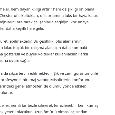
meler, hem dayanıklılığı artırır hem de şıklığı ön plana
hester ofis koltukları, ofis ortamına lüks bir hava katar.
ağrılarını azaltarak çalışanların sağlığını korumaya
er daha keyifli hale gelir.
üretilebilmektedir. Bu çeşitlilik, ofis alanlarının
 kılar. Küçük bir çalışma alanı için daha kompakt
a gösterişli ve büyük koltuklar kullanılabilir. Farklı
akışına uyum sağlar.
da da sıkça tercih edilmektedir. Şık ve zarif görünümü ile
profesyonel bir imaj yaratır. Misafirlerin konforunu
yerindeki genel atmosferi de olumlu yönde etkiler.
bulunur.
eller, nemli bir bezle silinerek temizlenebilirken, kumaş
ak yeterli olacaktır. Uzun ömürlü olması açısından