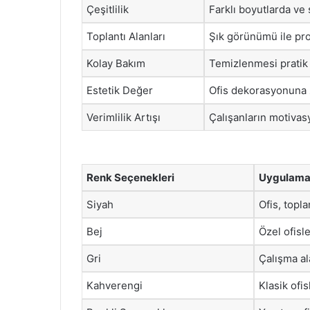
Çeşitlilik
Farklı boyutlarda ve 
Toplantı Alanları
Şık görünümü ile pro
Kolay Bakım
Temizlenmesi pratik
Estetik Değer
Ofis dekorasyonuna z
Verimlilik Artışı
Çalışanların motivasy
Renk Seçenekleri
Uygulama 
Siyah
Ofis, topla
Bej
Özel ofisle
Gri
Çalışma al
Kahverengi
Klasik ofi