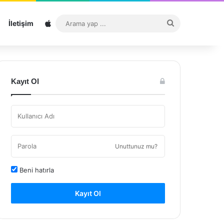
Sitemap
Arama
İletişim
yap
...
Kayıt Ol
Unuttunuz mu?
Beni hatırla
Kayıt Ol