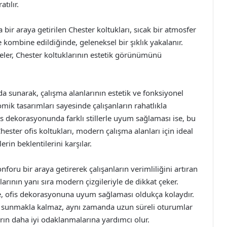
atılır.
 bir araya getirilen Chester koltukları, sıcak bir atmosfer
e kombine edildiğinde, geleneksel bir şıklık yakalanır.
meler, Chester koltuklarının estetik görünümünü
ada sunarak, çalışma alanlarının estetik ve fonksiyonel
ik tasarımları sayesinde çalışanların rahatlıkla
Ofis dekorasyonunda farklı stillerle uyum sağlaması ise, bu
hester ofis koltukları, modern çalışma alanları için ideal
rin beklentilerini karşılar.
onforu bir araya getirerek çalışanların verimliliğini artıran
larının yanı sıra modern çizgileriyle de dikkat çeker.
de, ofis dekorasyonuna uyum sağlaması oldukça kolaydır.
üm sunmakla kalmaz, aynı zamanda uzun süreli oturumlar
arın daha iyi odaklanmalarına yardımcı olur.