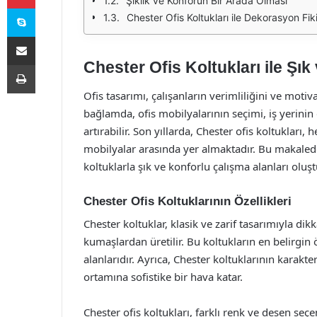
Şıklık ve Konforun Bir Arada Olması
Skype
Chester Ofis Koltukları ile Dekorasyon Fiki
E-Posta ile paylaş
Chester Ofis Koltukları ile Şık
Yazdır
Ofis tasarımı, çalışanların verimliliğini ve mo
bağlamda, ofis mobilyalarının seçimi, iş yerinin
artırabilir. Son yıllarda, Chester ofis koltukları
mobilyalar arasında yer almaktadır. Bu makalede
koltuklarla şık ve konforlu çalışma alanları oluşt
Chester Ofis Koltuklarının Özellikleri
Chester koltuklar, klasik ve zarif tasarımıyla dikk
kumaşlardan üretilir. Bu koltukların en belirgin
alanlarıdır. Ayrıca, Chester koltuklarının karakte
ortamına sofistike bir hava katar.
Chester ofis koltukları, farklı renk ve desen seçen