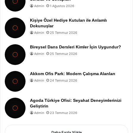
Admin
1 Ağustos 2026
Kişiye Özel Hediye Kutuları ile Anlamlı
Dokunuşlar
Admin
25 Temmuz 2026
Bireysel Dans Dersleri Kimler İçin Uygundur?
Admin
25 Temmuz 2026
Akkom Ofis Park: Modern Çalışma Alanları
Admin
24 Temmuz 2026
Agoda Türkiye Ofisi: Seyahat Deneyimlerinizi
Geliştirin
Admin
23 Temmuz 2026
Daha Fazla Yükle