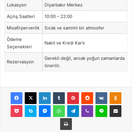
Lokasyon
Diyarbakır Merkez
Açılış Saatleri
10:00 – 22:00
Misafirperverlik
Sıcak ve samimi bir atmosfer
Ödeme
Nakit ve Kredi Kartı
Seçenekleri
Gerekli değil, ancak yoğun zamanlarda
Rezervasyon
önerilir.
Facebook
X
LinkedIn
Tumblr
Pinterest
Reddit
VKontakte
Odnok
Pocket
Skype
Messenger
WhatsApp
Telegram
Viber
Line
E-Posta ile payla
Yazdır