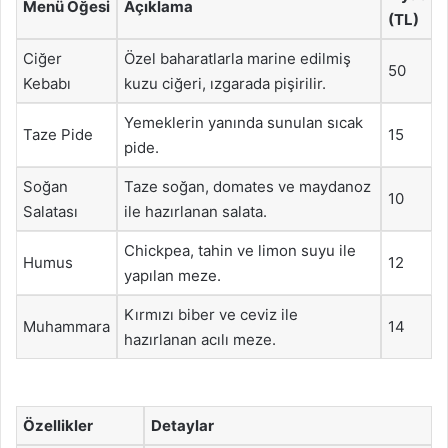
Menü Öğesi
Açıklama
(TL)
Ciğer
Özel baharatlarla marine edilmiş
50
Kebabı
kuzu ciğeri, ızgarada pişirilir.
Yemeklerin yanında sunulan sıcak
Taze Pide
15
pide.
Soğan
Taze soğan, domates ve maydanoz
10
Salatası
ile hazırlanan salata.
Chickpea, tahin ve limon suyu ile
Humus
12
yapılan meze.
Kırmızı biber ve ceviz ile
Muhammara
14
hazırlanan acılı meze.
Özellikler
Detaylar