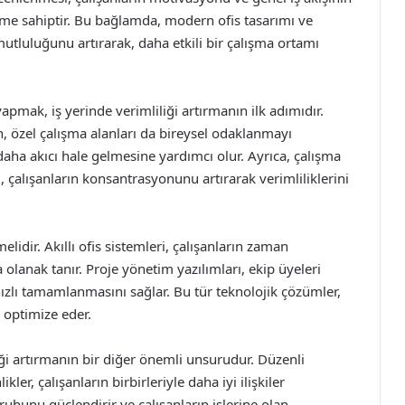
 öneme sahiptir. Bu bağlamda, modern ofis tasarımı ve
utluluğunu artırarak, daha etkili bir çalışma ortamı
apmak, iş yerinde verimliliği artırmanın ilk adımıdır.
en, özel çalışma alanları da bireysel odaklanmayı
daha akıcı hale gelmesine yardımcı olur. Ayrıca, çalışma
ı, çalışanların konsantrasyonunu artırarak verimliliklerini
lidir. Akıllı ofis sistemleri, çalışanların zaman
olanak tanır. Proje yönetim yazılımları, ekip üyeleri
ızlı tamamlanmasını sağlar. Bu tür teknolojik çözümler,
i optimize eder.
liği artırmanın bir diğer önemli unsurudur. Düzenli
ikler, çalışanların birbirleriyle daha iyi ilişkiler
 ruhunu güçlendirir ve çalışanların işlerine olan