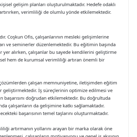
kişisel gelişim planları oluşturulmaktadır. Hedefe odaklı
rtırırken, verimliliği de olumlu yönde etkilemektedir.
ır. Coşkun Ofis, çalışanlarının mesleki gelişimlerine
arı ve seminerler düzenlemektedir. Bu eğitimin başında
r yer alırken, çalışanlar bu sayede kendilerini geliştirme
ysel hem de kurumsal verimliliği artıran önemli bir
ik çözümlerden çalışan memnuniyetine, iletişimden eğitim
er geliştirmektedir. İş süreçlerinin optimize edilmesi ve
ın başarısını doğrudan etkilemektedir. Bu doğrultuda
anda çalışanların da gelişimine katkı sağlamaktadır.
lecekteki başarısının temel taşlarını oluşturmaktadır.
liliği artırmanın yollarını arayan bir marka olarak öne
üzenlenmesi, çalışanların motivasyonu ve genel iş akışının