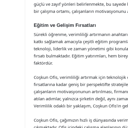
güçlü ve zayıf yönleri belirlenmekte, bu sayede 
bir çalışma ortamı, çalışanların motivasyonunu a
Eğitim ve Gelişim Fırsatları
Sürekli öğrenme, verimliliği artırmanın anahtarıd
katkı sağlamak amacıyla çeşitli eğitim programl
teknoloji, liderlik ve zaman yönetimi gibi konula
fırsatı bulmaktadır. Eğitim yatırımları, hem bire
faktördür.
Coşkun Ofis, verimliliği artırmak için teknoloj
fırsatlarına kadar geniş bir perspektifte stratejil
çalışanların motivasyonunun artırılması, firman
atılan adımlar, yalnızca şirketin değil, aynı zam
Verimlilik odaklı bir yaklaşım, Coşkun Ofis’in ge
Coşkun Ofis, çağımızın hızlı iş dünyasında verim
çıkmaktadır. Ofis içindeki çalışma alanlarının d