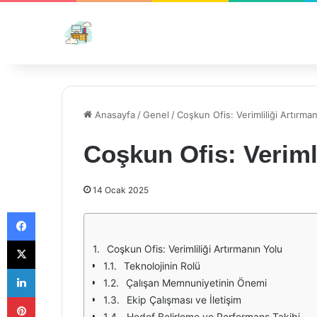
Anasayfa
/
Genel
/
Coşkun Ofis: Verimliliği Artırma
Coşkun Ofis: Verimli
14 Ocak 2025
Facebook
X
Coşkun Ofis: Verimliliği Artırmanın Yolu
Teknolojinin Rolü
LinkedIn
Çalışan Memnuniyetinin Önemi
Pinterest
Ekip Çalışması ve İletişim
Hedef Belirleme ve Performans Takibi