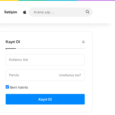
Sitemap
Arama
İletişim
yap
...
Kayıt Ol
Unuttunuz mu?
Beni hatırla
Kayıt Ol