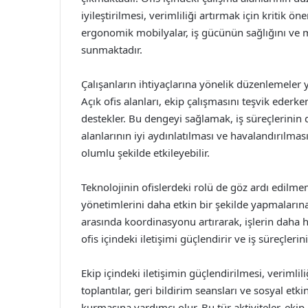
iyileştirilmesi, verimliliği artırmak için kritik
ergonomik mobilyalar, iş gücünün sağlığını ve m
sunmaktadır.
Çalışanların ihtiyaçlarına yönelik düzenlemeler y
Açık ofis alanları, ekip çalışmasını teşvik ederk
destekler. Bu dengeyi sağlamak, iş süreçlerinin 
alanlarının iyi aydınlatılması ve havalandırılmas
olumlu şekilde etkileyebilir.
Teknolojinin ofislerdeki rolü de göz ardı edilmeme
yönetimlerini daha etkin bir şekilde yapmalarına 
arasında koordinasyonu artırarak, işlerin daha h
ofis içindeki iletişimi güçlendirir ve iş süreçlerin
Ekip içindeki iletişimin güçlendirilmesi, verimli
toplantılar, geri bildirim seansları ve sosyal etkinl
kurmasına yardımcı olur. Bu tür aktiviteler, ekip