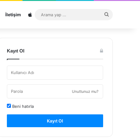
Sitemap
Arama
İletişim
yap
...
Kayıt Ol
Unuttunuz mu?
Beni hatırla
Kayıt Ol