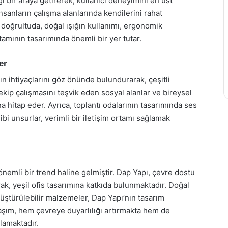
ği bir araya getirerek, kullanıcı deneyimini en üst
nsanların çalışma alanlarında kendilerini rahat
doğrultuda, doğal ışığın kullanımı, ergonomik
rtamının tasarımında önemli bir yer tutar.
er
ın ihtiyaçlarını göz önünde bulundurarak, çeşitli
kip çalışmasını teşvik eden sosyal alanlar ve bireysel
rına hitap eder. Ayrıca, toplantı odalarının tasarımında ses
ibi unsurlar, verimli bir iletişim ortamı sağlamak
nemli bir trend haline gelmiştir. Dap Yapı, çevre dostu
ak, yeşil ofis tasarımına katkıda bulunmaktadır. Doğal
nüştürülebilir malzemeler, Dap Yapı’nın tasarım
aşım, hem çevreye duyarlılığı artırmakta hem de
ğlamaktadır.