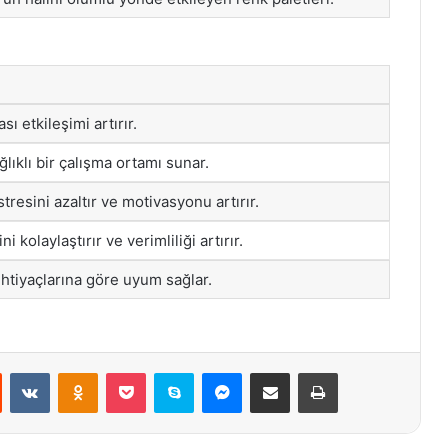
sı etkileşimi artırır.
ğlıklı bir çalışma ortamı sunar.
stresini azaltır ve motivasyonu artırır.
i kolaylaştırır ve verimliliği artırır.
ihtiyaçlarına göre uyum sağlar.
st
Reddit
VKontakte
Odnoklassniki
Pocket
Skype
Messenger
E-Posta ile paylaş
Yazdır