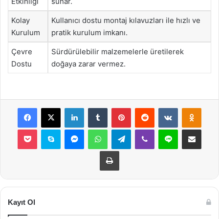
Etkinliği
sunar.
Kolay
Kullanıcı dostu montaj kılavuzları ile hızlı ve
Kurulum
pratik kurulum imkanı.
Çevre
Sürdürülebilir malzemelerle üretilerek
Dostu
doğaya zarar vermez.
Facebook
X
LinkedIn
Tumblr
Pinterest
Reddit
VKontakte
Odnok
Pocket
Skype
Messenger
WhatsApp
Telegram
Viber
Line
E-Posta ile payla
Yazdır
Kayıt Ol