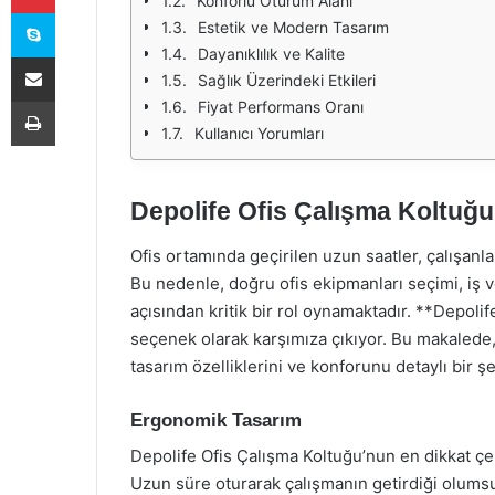
Konforlu Oturum Alanı
Skype
Estetik ve Modern Tasarım
Dayanıklılık ve Kalite
E-Posta ile paylaş
Sağlık Üzerindeki Etkileri
Yazdır
Fiyat Performans Oranı
Kullanıcı Yorumları
Depolife Ofis Çalışma Koltuğu
Ofis ortamında geçirilen uzun saatler, çalışanlar
Bu nedenle, doğru ofis ekipmanları seçimi, iş v
açısından kritik bir rol oynamaktadır. **Depoli
seçenek olarak karşımıza çıkıyor. Bu makalede,
tasarım özelliklerini ve konforunu detaylı bir şe
Ergonomik Tasarım
Depolife Ofis Çalışma Koltuğu’nun en dikkat çek
Uzun süre oturarak çalışmanın getirdiği olumsu