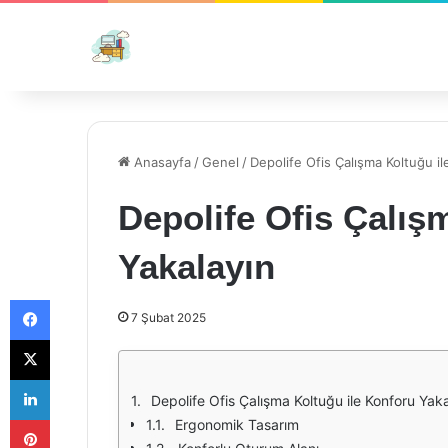
Anasayfa
/
Genel
/
Depolife Ofis Çalışma Koltuğu il
Depolife Ofis Çalış
Yakalayın
Facebook
7 Şubat 2025
X
LinkedIn
Depolife Ofis Çalışma Koltuğu ile Konforu Yak
Pinterest
Ergonomik Tasarım