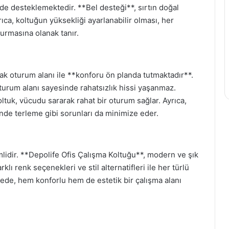
lde desteklemektedir. **Bel desteği**, sırtın doğal
Ayrıca, koltuğun yüksekliği ayarlanabilir olması, her
urmasına olanak tanır.
k oturum alanı ile **konforu ön planda tutmaktadır**.
turum alanı sayesinde rahatsızlık hissi yaşanmaz.
oltuk, vücudu sararak rahat bir oturum sağlar. Ayrıca,
sinde terleme gibi sorunları da minimize eder.
emlidir. **Depolife Ofis Çalışma Koltuğu**, modern ve şık
ı renk seçenekleri ve stil alternatifleri ile her türlü
yede, hem konforlu hem de estetik bir çalışma alanı