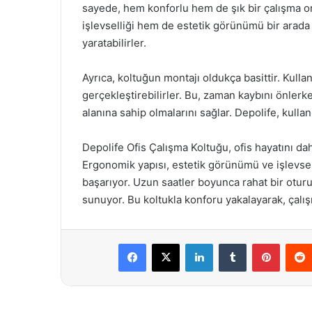
sayede, hem konforlu hem de şık bir çalışma o
işlevselliği hem de estetik görünümü bir arada b
yaratabilirler.
Ayrıca, koltuğun montajı oldukça basittir. Kulla
gerçekleştirebilirler. Bu, zaman kaybını önlerken
alanına sahip olmalarını sağlar. Depolife, kullan
Depolife Ofis Çalışma Koltuğu, ofis hayatını da
Ergonomik yapısı, estetik görünümü ve işlevsel ö
başarıyor. Uzun saatler boyunca rahat bir otur
sunuyor. Bu koltukla konforu yakalayarak, çalışma 
Facebook
X
LinkedIn
Tumblr
Pintere