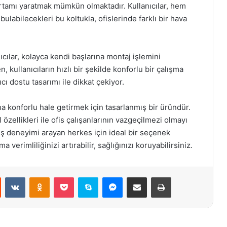
rtamı yaratmak mümkün olmaktadır. Kullanıcılar, hem
ulabilecekleri bu koltukla, ofislerinde farklı bir hava
nıcılar, kolayca kendi başlarına montaj işlemini
, kullanıcıların hızlı bir şekilde konforlu bir çalışma
ıcı dostu tasarımı ile dikkat çekiyor.
ha konforlu hale getirmek için tasarlanmış bir üründür.
zellikleri ile ofis çalışanlarının vazgeçilmezi olmayı
uş deneyimi arayan herkes için ideal bir seçenek
verimliliğinizi artırabilir, sağlığınızı koruyabilirsiniz.
st
Reddit
VKontakte
Odnoklassniki
Pocket
Skype
Messenger
E-Posta ile paylaş
Yazdır