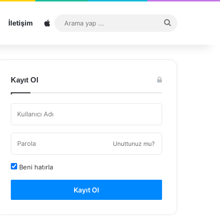
Sitemap
Arama
İletişim
yap
...
Kayıt Ol
Unuttunuz mu?
Beni hatırla
Kayıt Ol