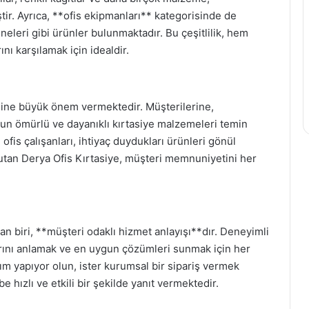
iştir. Ayrıca, **ofis ekipmanları** kategorisinde de
neleri gibi ürünler bulunmaktadır. Bu çeşitlilik, hem
nı karşılamak için idealdir.
esine büyük önem vermektedir. Müşterilerine,
zun ömürlü ve dayanıklı kırtasiye malzemeleri temin
is çalışanları, ihtiyaç duydukları ürünleri gönül
da tutan Derya Ofis Kırtasiye, müşteri memnuniyetini her
an biri, **müşteri odaklı hizmet anlayışı**dır. Deneyimli
larını anlamak ve en uygun çözümleri sunmak için her
lım yapıyor olun, ister kurumsal bir sipariş vermek
be hızlı ve etkili bir şekilde yanıt vermektedir.