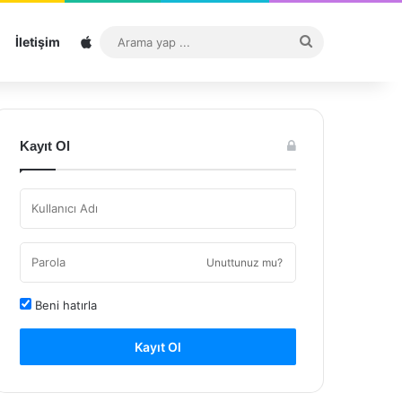
Sitemap
Arama
İletişim
yap
...
Kayıt Ol
Unuttunuz mu?
Beni hatırla
Kayıt Ol