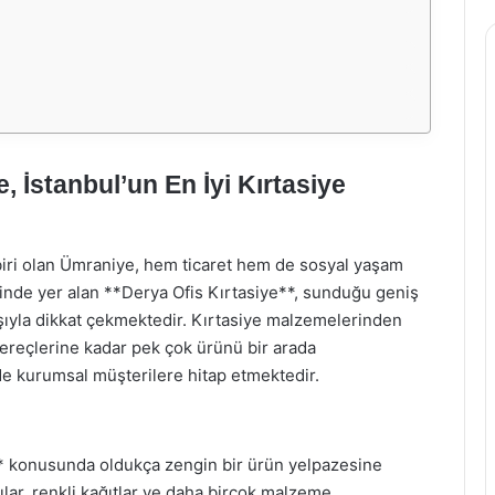
, İstanbul’un En İyi Kırtasiye
biri olan Ümraniye, hem ticaret hem de sosyal yaşam
inde yer alan **Derya Ofis Kırtasiye**, sunduğu geniş
şıyla dikkat çekmektedir. Kırtasiye malzemelerinden
gereçlerine kadar pek çok ürünü bir arada
e kurumsal müşterilere hitap etmektedir.
** konusunda oldukça zengin bir ürün yelpazesine
ıcılar, renkli kağıtlar ve daha birçok malzeme,