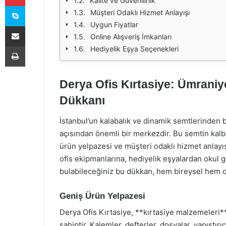
Kalite ve Güvenilirlik
Skype
Müşteri Odaklı Hizmet Anlayışı
Uygun Fiyatlar
E-Posta ile paylaş
Online Alışveriş İmkanları
Yazdır
Hediyelik Eşya Seçenekleri
Derya Ofis Kırtasiye: Ümraniye
Dükkanı
İstanbul’un kalabalık ve dinamik semtlerinden 
açısından önemli bir merkezdir. Bu semtin kalb
ürün yelpazesi ve müşteri odaklı hizmet anlayı
ofis ekipmanlarına, hediyelik eşyalardan okul 
bulabileceğiniz bu dükkan, hem bireysel hem d
Geniş Ürün Yelpazesi
Derya Ofis Kırtasiye, **kırtasiye malzemeleri
sahiptir. Kalemler, defterler, dosyalar, yapıştır