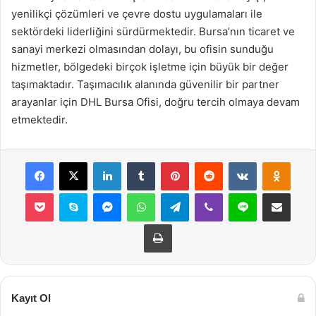
yenilikçi çözümleri ve çevre dostu uygulamaları ile
sektördeki liderliğini sürdürmektedir. Bursa’nın ticaret ve
sanayi merkezi olmasından dolayı, bu ofisin sunduğu
hizmetler, bölgedeki birçok işletme için büyük bir değer
taşımaktadır. Taşımacılık alanında güvenilir bir partner
arayanlar için DHL Bursa Ofisi, doğru tercih olmaya devam
etmektedir.
Facebook
X
LinkedIn
Tumblr
Pinterest
Reddit
VKontakte
Odnok
Pocket
Skype
Messenger
WhatsApp
Telegram
Viber
Line
E-Posta ile payla
Yazdır
Kayıt Ol