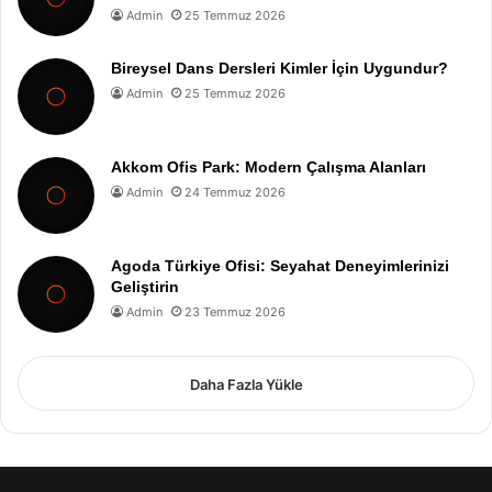
Admin
25 Temmuz 2026
Bireysel Dans Dersleri Kimler İçin Uygundur?
Admin
25 Temmuz 2026
Akkom Ofis Park: Modern Çalışma Alanları
Admin
24 Temmuz 2026
Agoda Türkiye Ofisi: Seyahat Deneyimlerinizi
Geliştirin
Admin
23 Temmuz 2026
Daha Fazla Yükle