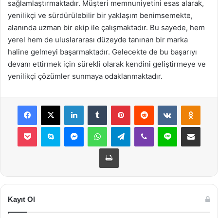
sağlamlaştırmaktadır. Müşteri memnuniyetini esas alarak,
yenilikçi ve sürdürülebilir bir yaklaşım benimsemekte,
alanında uzman bir ekip ile çalışmaktadır. Bu sayede, hem
yerel hem de uluslararası düzeyde tanınan bir marka
haline gelmeyi başarmaktadır. Gelecekte de bu başarıyı
devam ettirmek için sürekli olarak kendini geliştirmeye ve
yenilikçi çözümler sunmaya odaklanmaktadır.
Facebook
X
LinkedIn
Tumblr
Pinterest
Reddit
VKontakte
Odnok
Pocket
Skype
Messenger
WhatsApp
Telegram
Viber
Line
E-Posta ile payla
Yazdır
Kayıt Ol