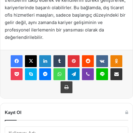
trendlerini takip ederek ve kendilerini sürekli geliştirerek,
kariyerlerinde başarılı olabilirler. Bu bağlamda, dış ticaret
ofis hizmetleri maaşları, sadece başlangıç düzeyindeki bir
gelir değil, aynı zamanda kariyer gelişiminin ve
profesyonel ilerlemenin bir yansıması olarak da
değerlendirilebilir.
Facebook
X
LinkedIn
Tumblr
Pinterest
Reddit
VKontakte
Odnok
Pocket
Skype
Messenger
WhatsApp
Telegram
Viber
Line
E-Posta ile payla
Yazdır
Kayıt Ol