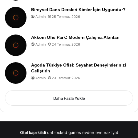
Bireysel Dans Dersleri Kimler İçin Uygundur?
Admin
25 Temmuz 2026
Akkom Ofis Park: Modern Çalışma Alanları
Admin
24 Temmuz 2026
Agoda Türkiye Ofisi: Seyahat Deneyimlerinizi
Geliştirin
Admin
23 Temmuz 2026
Daha Fazla Yükle
Otel kapı kilidi
unblocked games
evden eve nakliyat