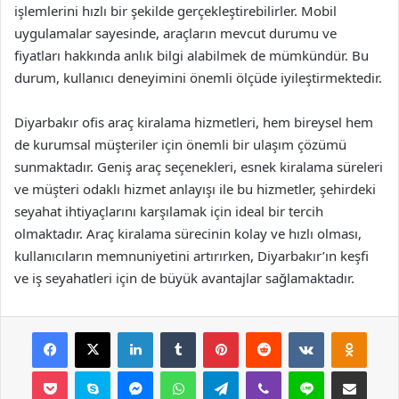
işlemlerini hızlı bir şekilde gerçekleştirebilirler. Mobil
uygulamalar sayesinde, araçların mevcut durumu ve
fiyatları hakkında anlık bilgi alabilmek de mümkündür. Bu
durum, kullanıcı deneyimini önemli ölçüde iyileştirmektedir.
Diyarbakır ofis araç kiralama hizmetleri, hem bireysel hem
de kurumsal müşteriler için önemli bir ulaşım çözümü
sunmaktadır. Geniş araç seçenekleri, esnek kiralama süreleri
ve müşteri odaklı hizmet anlayışı ile bu hizmetler, şehirdeki
seyahat ihtiyaçlarını karşılamak için ideal bir tercih
olmaktadır. Araç kiralama sürecinin kolay ve hızlı olması,
kullanıcıların memnuniyetini artırırken, Diyarbakır’ın keşfi
ve iş seyahatleri için de büyük avantajlar sağlamaktadır.
Facebook
X
LinkedIn
Tumblr
Pinterest
Reddit
VKontakte
Odnok
Pocket
Skype
Messenger
WhatsApp
Telegram
Viber
Line
E-Posta ile payla