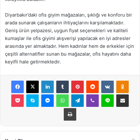
Diyarbakır’daki ofis giyim mağazaları, şıklığı ve konforu bir
arada sunarak çalışanların ihtiyaçlarını karşılamaktadır.
Geniş ürün yelpazesi, uygun fiyat seçenekleri ve kaliteli
kumaşlar ile ofis giyimi alışverişi yapılacak en iyi adresler
arasında yer almaktadır. Hem kadınlar hem de erkekler için
çeşitli alternatifler sunan bu mağazalar, ofis hayatını daha
keyifli hale getirmektedir.
Facebook
X
LinkedIn
Tumblr
Pinterest
Reddit
VKontakte
Odnok
Pocket
Skype
Messenger
WhatsApp
Telegram
Viber
Line
E-Posta ile payla
Yazdır