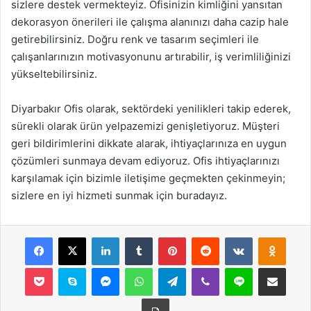
sizlere destek vermekteyiz. Ofisinizin kimliğini yansıtan
dekorasyon önerileri ile çalışma alanınızı daha cazip hale
getirebilirsiniz. Doğru renk ve tasarım seçimleri ile
çalışanlarınızın motivasyonunu artırabilir, iş verimliliğinizi
yükseltebilirsiniz.
Diyarbakır Ofis olarak, sektördeki yenilikleri takip ederek,
sürekli olarak ürün yelpazemizi genişletiyoruz. Müşteri
geri bildirimlerini dikkate alarak, ihtiyaçlarınıza en uygun
çözümleri sunmaya devam ediyoruz. Ofis ihtiyaçlarınızı
karşılamak için bizimle iletişime geçmekten çekinmeyin;
sizlere en iyi hizmeti sunmak için buradayız.
Facebook
X
LinkedIn
Tumblr
Pinterest
Reddit
VKontakte
Odnok
Pocket
Skype
Messenger
WhatsApp
Telegram
Viber
Line
E-Posta ile payla
Yazdır