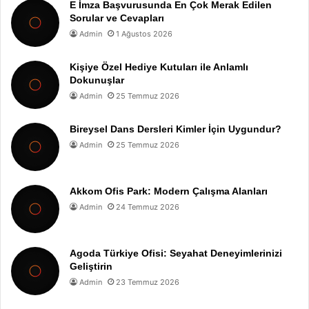
E İmza Başvurusunda En Çok Merak Edilen
Sorular ve Cevapları
Admin
1 Ağustos 2026
Kişiye Özel Hediye Kutuları ile Anlamlı
Dokunuşlar
Admin
25 Temmuz 2026
Bireysel Dans Dersleri Kimler İçin Uygundur?
Admin
25 Temmuz 2026
Akkom Ofis Park: Modern Çalışma Alanları
Admin
24 Temmuz 2026
Agoda Türkiye Ofisi: Seyahat Deneyimlerinizi
Geliştirin
Admin
23 Temmuz 2026