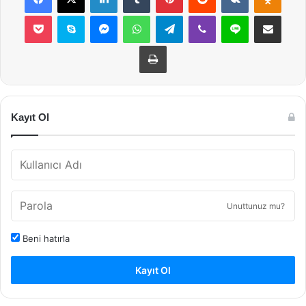
Pocket
Skype
Messenger
WhatsApp
Telegram
Viber
Line
E-Posta ile payla
Yazdır
Kayıt Ol
Unuttunuz mu?
Beni hatırla
Kayıt Ol