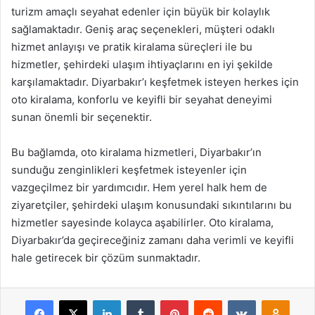
turizm amaçlı seyahat edenler için büyük bir kolaylık
sağlamaktadır. Geniş araç seçenekleri, müşteri odaklı
hizmet anlayışı ve pratik kiralama süreçleri ile bu
hizmetler, şehirdeki ulaşım ihtiyaçlarını en iyi şekilde
karşılamaktadır. Diyarbakır’ı keşfetmek isteyen herkes için
oto kiralama, konforlu ve keyifli bir seyahat deneyimi
sunan önemli bir seçenektir.
Bu bağlamda, oto kiralama hizmetleri, Diyarbakır’ın
sunduğu zenginlikleri keşfetmek isteyenler için
vazgeçilmez bir yardımcıdır. Hem yerel halk hem de
ziyaretçiler, şehirdeki ulaşım konusundaki sıkıntılarını bu
hizmetler sayesinde kolayca aşabilirler. Oto kiralama,
Diyarbakır’da geçireceğiniz zamanı daha verimli ve keyifli
hale getirecek bir çözüm sunmaktadır.
Facebook
X
LinkedIn
Tumblr
Pinterest
Reddit
VKontakte
Odnok