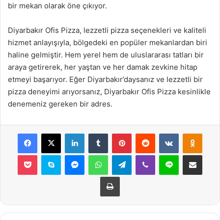
bir mekan olarak öne çıkıyor.
Diyarbakır Ofis Pizza, lezzetli pizza seçenekleri ve kaliteli
hizmet anlayışıyla, bölgedeki en popüler mekanlardan biri
haline gelmiştir. Hem yerel hem de uluslararası tatları bir
araya getirerek, her yaştan ve her damak zevkine hitap
etmeyi başarıyor. Eğer Diyarbakır’daysanız ve lezzetli bir
pizza deneyimi arıyorsanız, Diyarbakır Ofis Pizza kesinlikle
denemeniz gereken bir adres.
Facebook
X
LinkedIn
Tumblr
Pinterest
Reddit
VKontakte
Odnok
Pocket
Skype
Messenger
WhatsApp
Telegram
Viber
Line
E-Posta ile payla
Yazdır