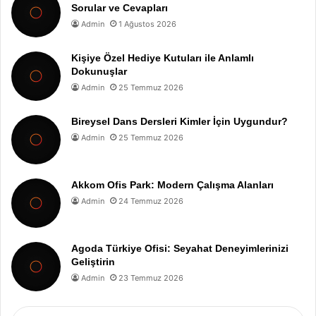
Sorular ve Cevapları
Admin
1 Ağustos 2026
Kişiye Özel Hediye Kutuları ile Anlamlı
Dokunuşlar
Admin
25 Temmuz 2026
Bireysel Dans Dersleri Kimler İçin Uygundur?
Admin
25 Temmuz 2026
Akkom Ofis Park: Modern Çalışma Alanları
Admin
24 Temmuz 2026
Agoda Türkiye Ofisi: Seyahat Deneyimlerinizi
Geliştirin
Admin
23 Temmuz 2026