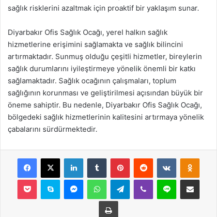
sağlık risklerini azaltmak için proaktif bir yaklaşım sunar.
Diyarbakır Ofis Sağlık Ocağı, yerel halkın sağlık
hizmetlerine erişimini sağlamakta ve sağlık bilincini
artırmaktadır. Sunmuş olduğu çeşitli hizmetler, bireylerin
sağlık durumlarını iyileştirmeye yönelik önemli bir katkı
sağlamaktadır. Sağlık ocağının çalışmaları, toplum
sağlığının korunması ve geliştirilmesi açısından büyük bir
öneme sahiptir. Bu nedenle, Diyarbakır Ofis Sağlık Ocağı,
bölgedeki sağlık hizmetlerinin kalitesini artırmaya yönelik
çabalarını sürdürmektedir.
Facebook
X
LinkedIn
Tumblr
Pinterest
Reddit
VKontakte
Odnok
Pocket
Skype
Messenger
WhatsApp
Telegram
Viber
Line
E-Posta ile payla
Yazdır