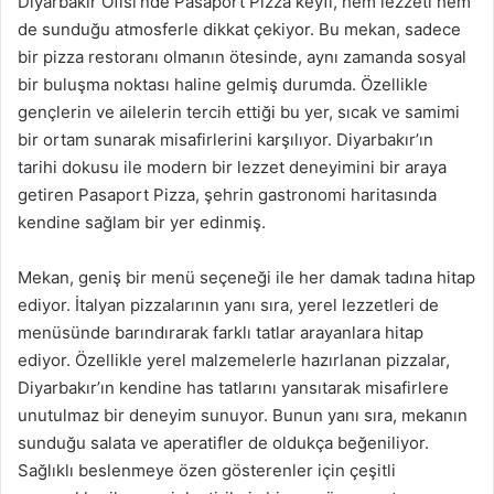
Diyarbakır Ofisi’nde Pasaport Pizza keyfi, hem lezzeti hem
de sunduğu atmosferle dikkat çekiyor. Bu mekan, sadece
bir pizza restoranı olmanın ötesinde, aynı zamanda sosyal
bir buluşma noktası haline gelmiş durumda. Özellikle
gençlerin ve ailelerin tercih ettiği bu yer, sıcak ve samimi
bir ortam sunarak misafirlerini karşılıyor. Diyarbakır’ın
tarihi dokusu ile modern bir lezzet deneyimini bir araya
getiren Pasaport Pizza, şehrin gastronomi haritasında
kendine sağlam bir yer edinmiş.
Mekan, geniş bir menü seçeneği ile her damak tadına hitap
ediyor. İtalyan pizzalarının yanı sıra, yerel lezzetleri de
menüsünde barındırarak farklı tatlar arayanlara hitap
ediyor. Özellikle yerel malzemelerle hazırlanan pizzalar,
Diyarbakır’ın kendine has tatlarını yansıtarak misafirlere
unutulmaz bir deneyim sunuyor. Bunun yanı sıra, mekanın
sunduğu salata ve aperatifler de oldukça beğeniliyor.
Sağlıklı beslenmeye özen gösterenler için çeşitli