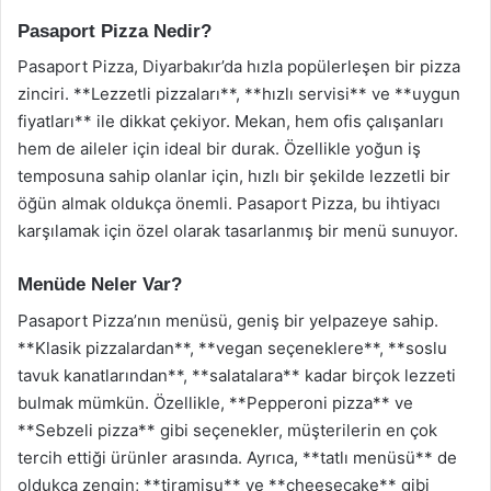
Pasaport Pizza Nedir?
Pasaport Pizza, Diyarbakır’da hızla popülerleşen bir pizza
zinciri. **Lezzetli pizzaları**, **hızlı servisi** ve **uygun
fiyatları** ile dikkat çekiyor. Mekan, hem ofis çalışanları
hem de aileler için ideal bir durak. Özellikle yoğun iş
temposuna sahip olanlar için, hızlı bir şekilde lezzetli bir
öğün almak oldukça önemli. Pasaport Pizza, bu ihtiyacı
karşılamak için özel olarak tasarlanmış bir menü sunuyor.
Menüde Neler Var?
Pasaport Pizza’nın menüsü, geniş bir yelpazeye sahip.
**Klasik pizzalardan**, **vegan seçeneklere**, **soslu
tavuk kanatlarından**, **salatalara** kadar birçok lezzeti
bulmak mümkün. Özellikle, **Pepperoni pizza** ve
**Sebzeli pizza** gibi seçenekler, müşterilerin en çok
tercih ettiği ürünler arasında. Ayrıca, **tatlı menüsü** de
oldukça zengin; **tiramisu** ve **cheesecake** gibi