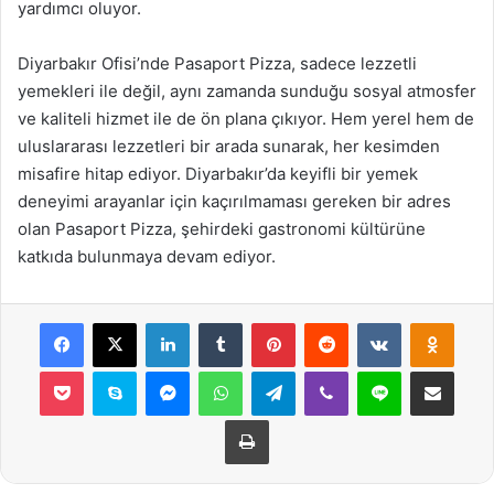
yardımcı oluyor.
Diyarbakır Ofisi’nde Pasaport Pizza, sadece lezzetli
yemekleri ile değil, aynı zamanda sunduğu sosyal atmosfer
ve kaliteli hizmet ile de ön plana çıkıyor. Hem yerel hem de
uluslararası lezzetleri bir arada sunarak, her kesimden
misafire hitap ediyor. Diyarbakır’da keyifli bir yemek
deneyimi arayanlar için kaçırılmaması gereken bir adres
olan Pasaport Pizza, şehirdeki gastronomi kültürüne
katkıda bulunmaya devam ediyor.
Facebook
X
LinkedIn
Tumblr
Pinterest
Reddit
VKontakte
Odnok
Pocket
Skype
Messenger
WhatsApp
Telegram
Viber
Line
E-Posta ile payla
Yazdır