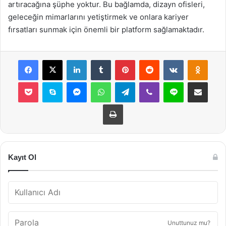
artıracağına şüphe yoktur. Bu bağlamda, dizayn ofisleri,
geleceğin mimarlarını yetiştirmek ve onlara kariyer
fırsatları sunmak için önemli bir platform sağlamaktadır.
Facebook
X
LinkedIn
Tumblr
Pinterest
Reddit
VKontakte
Odnok
Pocket
Skype
Messenger
WhatsApp
Telegram
Viber
Line
E-Posta ile payla
Yazdır
Kayıt Ol
Unuttunuz mu?