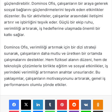
güçlendirebilir. Dominos Ofis, çalışanların bir araya gelerek
sosyal bağlarını güçlendirmelerini teşvik eden etkinlikler
düzenler. Bu tür aktiviteler, çalışanlar arasındaki iletişimi
artırır ve işbirliğini teşvik eder. Güçlü bir ekip ruhu,
verimliliği artırarak, iş hedeflerine ulaşmada önemli bir
katkı sağlar.
Dominos Ofis, verimliliği artırmak için bir dizi strateji
sunarak, çalışanların daha mutlu ve üretken bir ortamda
çalışmalarını destekler. Hem fiziksel alanın düzeni, hem de
teknolojik çözümlerle birlikte eğitim ve sosyal etkinlikler, iş
yerindeki verimliliği artırmanın anahtar unsurlarıdır. Bu
yaklaşımlar, çalışanların motivasyonunu artırarak, genel iş
performansını olumlu yönde etkiler.
Facebook
X
LinkedIn
Tumblr
Pinterest
Reddit
VKontakte
Odnok
Pocket
Skype
Messenger
WhatsApp
Telegram
Viber
Line
E-Posta ile payla