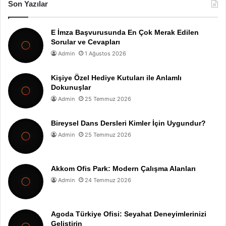
Son Yazılar
E İmza Başvurusunda En Çok Merak Edilen
Sorular ve Cevapları
Admin
1 Ağustos 2026
Kişiye Özel Hediye Kutuları ile Anlamlı
Dokunuşlar
Admin
25 Temmuz 2026
Bireysel Dans Dersleri Kimler İçin Uygundur?
Admin
25 Temmuz 2026
Akkom Ofis Park: Modern Çalışma Alanları
Admin
24 Temmuz 2026
Agoda Türkiye Ofisi: Seyahat Deneyimlerinizi
Geliştirin