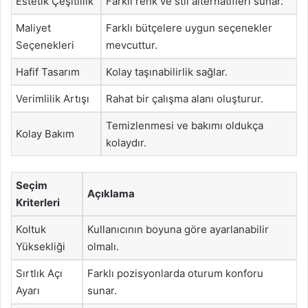
Estetik Çeşitlilik
Farklı renk ve stil alternatifleri sunar.
Maliyet
Farklı bütçelere uygun seçenekler
Seçenekleri
mevcuttur.
Hafif Tasarım
Kolay taşınabilirlik sağlar.
Verimlilik Artışı
Rahat bir çalışma alanı oluşturur.
Temizlenmesi ve bakımı oldukça
Kolay Bakım
kolaydır.
Seçim
Açıklama
Kriterleri
Koltuk
Kullanıcının boyuna göre ayarlanabilir
Yüksekliği
olmalı.
Sırtlık Açı
Farklı pozisyonlarda oturum konforu
Ayarı
sunar.