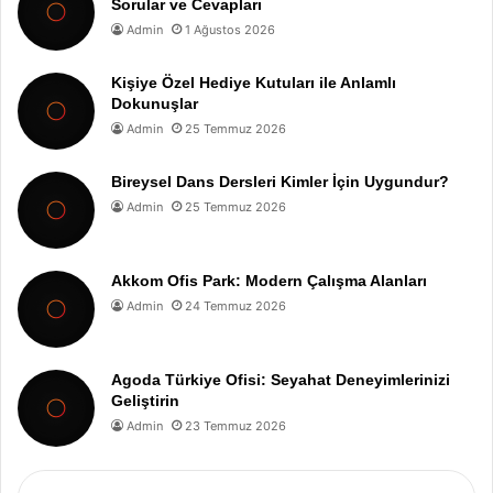
Sorular ve Cevapları
Admin
1 Ağustos 2026
Kişiye Özel Hediye Kutuları ile Anlamlı
Dokunuşlar
Admin
25 Temmuz 2026
Bireysel Dans Dersleri Kimler İçin Uygundur?
Admin
25 Temmuz 2026
Akkom Ofis Park: Modern Çalışma Alanları
Admin
24 Temmuz 2026
Agoda Türkiye Ofisi: Seyahat Deneyimlerinizi
Geliştirin
Admin
23 Temmuz 2026