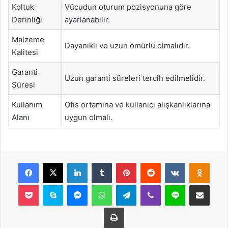
Koltuk
Vücudun oturum pozisyonuna göre
Derinliği
ayarlanabilir.
Malzeme
Dayanıklı ve uzun ömürlü olmalıdır.
Kalitesi
Garanti
Uzun garanti süreleri tercih edilmelidir.
Süresi
Kullanım
Ofis ortamına ve kullanıcı alışkanlıklarına
Alanı
uygun olmalı.
Facebook
X
LinkedIn
Tumblr
Pinterest
Reddit
VKontakte
Odnok
Pocket
Skype
Messenger
WhatsApp
Telegram
Viber
Line
E-Posta ile payla
Yazdır