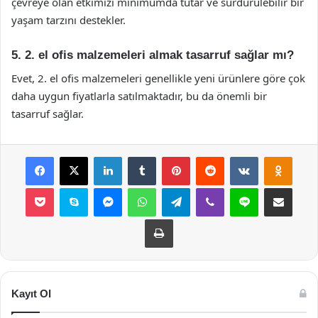
çevreye olan etkimizi minimumda tutar ve sürdürülebilir bir
yaşam tarzını destekler.
5. 2. el ofis malzemeleri almak tasarruf sağlar mı?
Evet, 2. el ofis malzemeleri genellikle yeni ürünlere göre çok
daha uygun fiyatlarla satılmaktadır, bu da önemli bir
tasarruf sağlar.
Facebook
X
LinkedIn
Tumblr
Pinterest
Reddit
VKontakte
Odnok
Pocket
Skype
Messenger
WhatsApp
Telegram
Viber
Line
E-Posta ile payla
Yazdır
Kayıt Ol