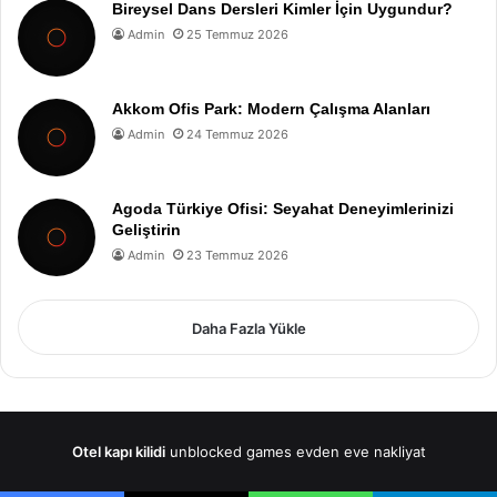
Bireysel Dans Dersleri Kimler İçin Uygundur?
Admin
25 Temmuz 2026
Akkom Ofis Park: Modern Çalışma Alanları
Admin
24 Temmuz 2026
Agoda Türkiye Ofisi: Seyahat Deneyimlerinizi
Geliştirin
Admin
23 Temmuz 2026
Daha Fazla Yükle
Otel kapı kilidi
unblocked games
evden eve nakliyat