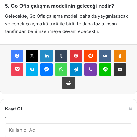
5. Go Ofis çalışma modelinin geleceği nedir?
Gelecekte, Go Ofis çalışma modeli daha da yaygınlaşacak
ve esnek çalışma kültürü ile birlikte daha fazla insan
tarafından benimsenmeye devam edecektir.
Facebook
X
LinkedIn
Tumblr
Pinterest
Reddit
VKontakte
Odnok
Pocket
Skype
Messenger
WhatsApp
Telegram
Viber
Line
E-Posta ile payla
Yazdır
Kayıt Ol